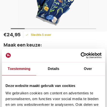
€24,95
Slechts 5 over
Maak een keuze:
Levertijd: 1 - 2 werkdagen
Lees meer
Toestemming
Details
Over
Betaal achteraf met Riverty.
Gratis verzenden
vanaf € 60 in België en Nederland.*
Deze website maakt gebruik van cookies
14
dagen bedenktijd
We gebruiken cookies om content en advertenties te
Al
28 jaar
de tuinspecialist voor tuinliefhebbers
personaliseren, om functies voor social media te bieden
Nieuw:
Haal je bestelling in Wilnis bij ons op!
en om ons websiteverkeer te analyseren. Ook delen we