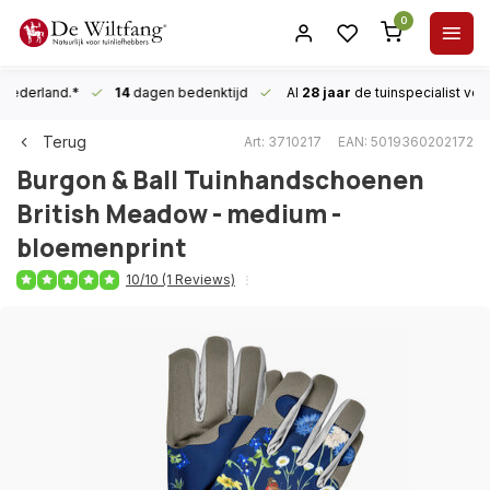
0
n Nederland.*
14
dagen bedenktijd
Al
28 jaar
de tuinspecialist
voor
Terug
Art: 3710217
EAN: 5019360202172
Burgon & Ball
Tuinhandschoenen
British Meadow - medium -
bloemenprint
10/10 (1 Reviews)