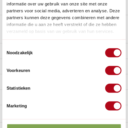
Stel een vraag over dit product
informatie over uw gebruik van onze site met onze
partners voor social media, adverteren en analyse. Deze
partners kunnen deze gegevens combineren met andere
Plus- en minpunten
informatie die u aan ze heeft verstrekt of die ze hebben
verzameld op basis van uw gebruik van hun services.
Toestemmingsselectie
Beschrijving
Noodzakelijk
Reviews
10/10
Voorkeuren
Specificaties
Statistieken
Handig voor erbij
Marketing