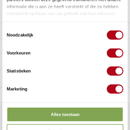
informatie die u aan ze heeft verstrekt of die ze hebben
Stel een vraag over dit product
verzameld op basis van uw gebruik van hun services.
Toestemmingsselectie
Beschrijving
Noodzakelijk
Reviews
10/10
Voorkeuren
Handig voor erbij
Statistieken
Marketing
n Nederland.*
14
dagen bedenktijd
Al
28 jaar
de tuinspecialist
voo
Klantenservice
Alles toestaan
Veelgestelde vragen