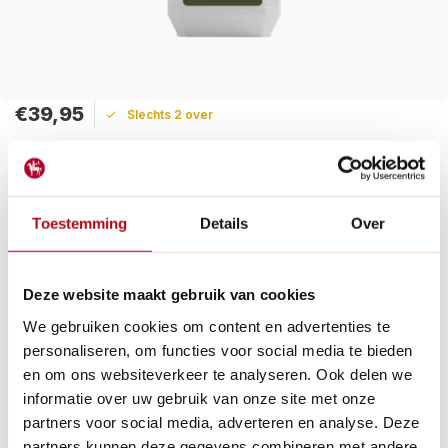
€39,95
Slechts 2 over
Maak een keuze:
Levertijd: 1 - 2 werkdagen
Toestemming
Details
Over
Houtgrondeer, ook wel bekend als houtprimer, is een
essentieel watergedragen en oplosmiddelvrij middel dat
speciaal is ontwikkeld voor buitengebruik.
Deze website maakt gebruik van cookies
Lees meer
We gebruiken cookies om content en advertenties te
personaliseren, om functies voor social media te bieden
Betaal achteraf met Riverty.
en om ons websiteverkeer te analyseren. Ook delen we
Gratis verzenden
vanaf € 60 in België en Nederland.*
informatie over uw gebruik van onze site met onze
14
dagen bedenktijd
partners voor social media, adverteren en analyse. Deze
Al
28 jaar
de tuinspecialist voor tuinliefhebbers
partners kunnen deze gegevens combineren met andere
Nieuw:
Haal je bestelling in Wilnis bij ons op!