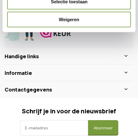
Selectie toestaan
0346 218 111
info@dewiltfang.nl
+31 640511932
Weigeren
Handige links
Informatie
Contactgegevens
Schrijf je in voor de nieuwsbrief
Abonneer