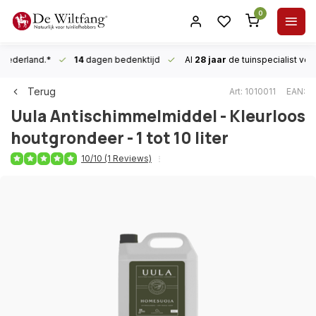
0
n Nederland.*
14
dagen bedenktijd
Al
28 jaar
de tuinspecialist
voor
Terug
Art: 1010011
EAN:
Uula
Antischimmelmiddel - Kleurloos
houtgrondeer - 1 tot 10 liter
10/10 (1 Reviews)