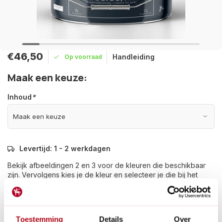
€46,50
Handleiding
Op voorraad
Maak een keuze:
Inhoud
*
Levertijd: 1 - 2 werkdagen
Bekijk afbeeldingen 2 en 3 voor de kleuren die beschikbaar
zijn. Vervolgens kies je de kleur en selecteer je die bij het
kopje "maak een keuze".
Lees meer
Betaal achteraf met Riverty.
Toestemming
Details
Over