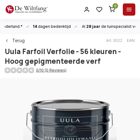
0
n Nederland.*
14
dagen bedenktijd
Al
28 jaar
de tuinspecialist
voor
Terug
Art: 3022
EAN:
Uula
Farfoil Verfolie - 56 kleuren -
Hoog gepigmenteerde verf
0/10 (0 Reviews)