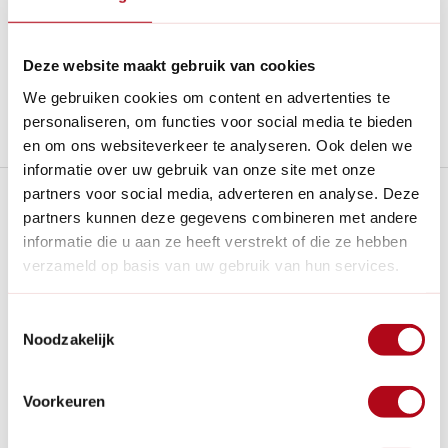
Gratis verzenden
vanaf € 60 in België en Nederland.*
14
dagen bedenktijd
Al
28 jaar
de tuinspecialist voor tuinliefhebbers
Deze website maakt gebruik van cookies
Nieuw:
Haal je bestelling in Wilnis bij ons op!
We gebruiken cookies om content en advertenties te
personaliseren, om functies voor social media te bieden
Stel een vraag over dit product
en om ons websiteverkeer te analyseren. Ook delen we
informatie over uw gebruik van onze site met onze
Plus- en minpunten
partners voor social media, adverteren en analyse. Deze
partners kunnen deze gegevens combineren met andere
informatie die u aan ze heeft verstrekt of die ze hebben
Gemaakt met natuurlijke ingrediënten zoals lijnolie en
verzameld op basis van uw gebruik van hun services.
aardpigmenten en heeft lage VOC-emissies.
Dampdoorlatend, voorkomt bladdervorming en houtrot
door het hout te laten ademen.
Toestemmingsselectie
Noodzakelijk
Biedt uitstekende dekking, vaak al met één laag, en is
veelzijdig toepasbaar op diverse ondergronden.
De verf is pas kleefvrij na 1-3 dagen en overschilderbaar
Voorkeuren
na minimaal 3 dagen.