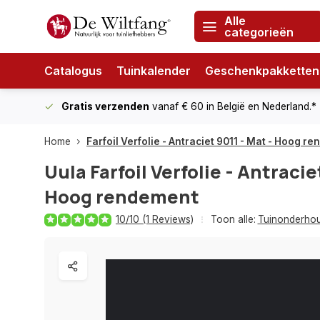
Alle
categorieën
Catalogus
Tuinkalender
Geschenkpakketten
Gratis verzenden
vanaf € 60
in België en Nederland.*
Home
Farfoil Verfolie - Antraciet 9011 - Mat - Hoog r
Uula
Farfoil Verfolie - Antracie
Hoog rendement
10/10 (1 Reviews)
Toon alle:
Tuinonderho