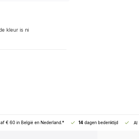
 kleefvrij in 24 uur,
ar (indien nodig) na minimaal
de kleur is ni
 verdient voorkeur.
met water en (Auro 411)
 oppervlak om kleine
opse hout grondig in.
pen met lijnolie kunnen door
af € 60
in België en Nederland.*
14
dagen bedenktijd
Al
en drogen.