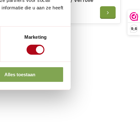
Uula Kleurkaart - Kookverf / Verfolie
ze partners voor social
en Lijnverfolie
nformatie die u aan ze heeft
€2,50
9,6
Marketing
Alles toestaan