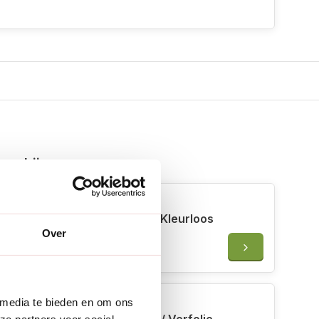
 erbij
Uula Antischimmelmiddel - Kleurloos
houtgrondeer - 1 tot 10 liter
Over
€88,95
 media te bieden en om ons