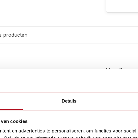
e producten
Handig voor
te, ademende buitenverf
e lijnolie en aardpigmenten.
fine en pigmenten van oker
Details
ndelijk en duurzaam. De
extra eco-vriendelijk element
 van cookies
ent en advertenties te personaliseren, om functies voor social