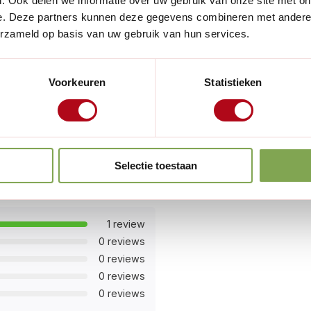
. Ook delen we informatie over uw gebruik van onze site met on
e. Deze partners kunnen deze gegevens combineren met andere i
erzameld op basis van uw gebruik van hun services.
. krabben, schuren of
Voorkeuren
Statistieken
mel en aangroei met (Auro
grondeer V.W. oftewel
cties en laat het oppervlak
Selectie toestaan
rfoil® op het oppervlak aan.
 voor gebruik. Zorg voor
1 review
k dient schoon en droog te
0 reviews
0 reviews
chtigheid <80%; Minimale
0 reviews
0 reviews