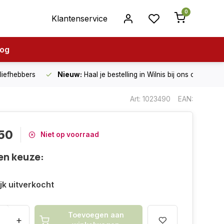
0
Klantenservice
log
nliefhebbers
Nieuw:
Haal je bestelling in Wilnis bij ons op!
Art: 1023490
EAN:
50
Niet op voorraad
en keuze:
ijk uitverkocht
Toevoegen aan
+