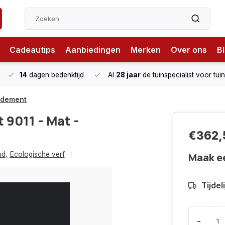
Cadeautips
Aanbiedingen
Merken
Over ons
B
14
dagen bedenktijd
Al
28 jaar
de tuinspecialist
voor tui
endement
t 9011 - Mat -
€362,
ud
,
Ecologische verf
Maak e
Tijdel
-