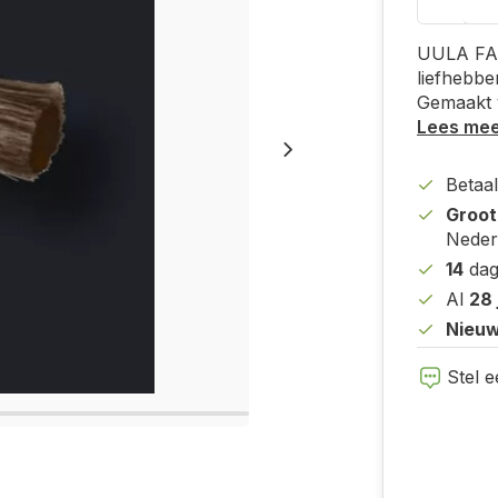
UULA FAR
liefhebbe
Gemaakt v
Lees me
Betaal
Groot
Nederl
14
dag
Al
28 
Nieuw
Stel e