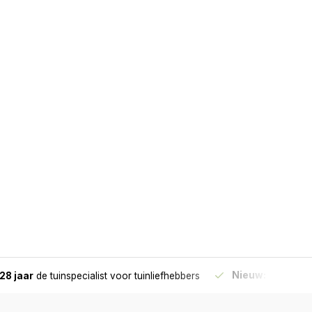
Nieuw:
Haal je bes
28 jaar
de tuinspecialist
voor tuinliefhebbers