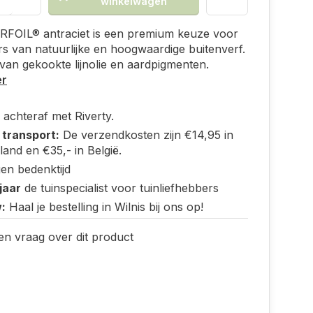
winkelwagen
FOIL® antraciet is een premium keuze voor
rs van natuurlijke en hoogwaardige buitenverf.
an gekookte lijnolie en aardpigmenten.
er
 achteraf met Riverty.
 transport:
De verzendkosten zijn €14,95 in
and en €35,- in België.
en bedenktijd
jaar
de tuinspecialist voor tuinliefhebbers
:
Haal je bestelling in Wilnis bij ons op!
en vraag over dit product