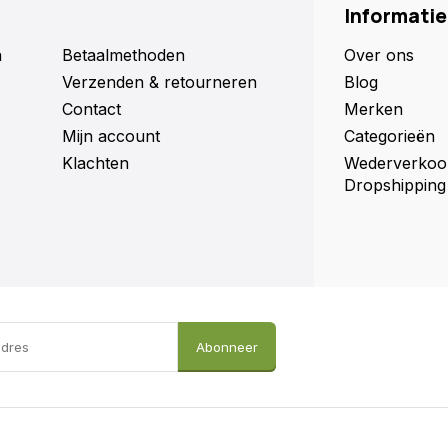
Informatie
nen in het restafval worden
zamelpunt chemisch afval.
n
Betaalmethoden
Over ons
bewaren. Uitsluitend op goed
Verzenden & retourneren
Blog
Contact
Merken
treating proces). Aanraking
Mijn account
Categorieën
Klachten
Wederverkoo
Dropshipping
legen en deze verpakking of
Abonneer