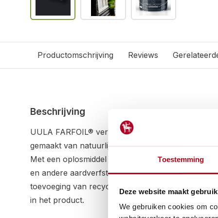
Productomschrijving
Reviews
Gerelateerd
Beschrijving
UULA FARFOIL® verfolie antraciet 9011 is een mat
gemaakt van natuurlijke ingrediënten zoals gekookt
Met een oplosmiddel op basis van reukarme paraf
Toestemming
en andere aardverfstoffen, is deze verf milieuvrie
toevoeging van recycling titaanwit zorgt voor een 
Deze website maakt gebruik
in het product.
We gebruiken cookies om cont