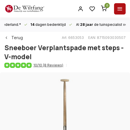
0
n Nederland.*
14
dagen bedenktijd
Al
28 jaar
de tuinspecialist
voor
Terug
Art: 6653053
EAN: 8715093030507
Sneeboer
Verplantspade met steps -
V-model
10/10 (8 Reviews)