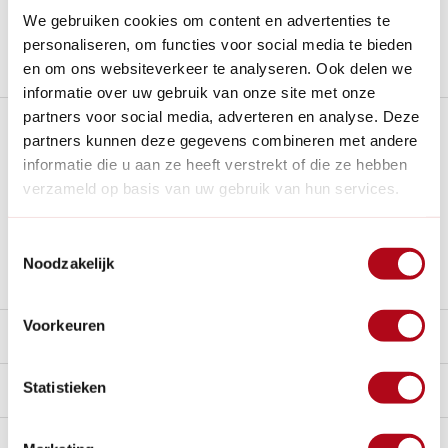
Nieuw:
Haal je bestelling in Wilnis bij ons op!
We gebruiken cookies om content en advertenties te
personaliseren, om functies voor social media te bieden
Stel een vraag over dit product
en om ons websiteverkeer te analyseren. Ook delen we
informatie over uw gebruik van onze site met onze
partners voor social media, adverteren en analyse. Deze
Plus- en minpunten
partners kunnen deze gegevens combineren met andere
informatie die u aan ze heeft verstrekt of die ze hebben
Door de steps heb je beter grip en beschadig je jouw
verzameld op basis van uw gebruik van hun services.
schoeisel niet
V- inkeping gaat makkelijker de grond in
Toestemmingsselectie
Alleen handig om te steken, niet om te grond scheppen
Noodzakelijk
Voorkeuren
Beschrijving
Statistieken
Reviews
10/10
Specificaties