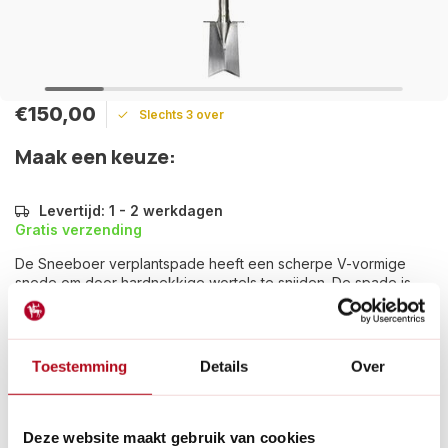
€150,00
Slechts 3 over
Maak een keuze:
Levertijd: 1 - 2 werkdagen
Gratis verzending
De Sneeboer verplantspade heeft een scherpe V-vormige
snede om door hardnekkige wortels te snijden. De spade is
geschikt voor diverse functies in de tuin.
Lees meer
Toestemming
Details
Over
Betaal achteraf met Riverty.
Gratis verzenden
vanaf € 60 in België en Nederland.*
14
dagen bedenktijd
Deze website maakt gebruik van cookies
Al
28 jaar
de tuinspecialist voor tuinliefhebbers