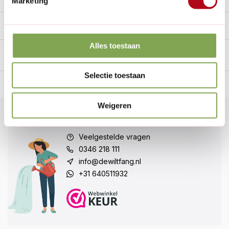
Marketing
Handig voor erbij
Alles toestaan
Selectie toestaan
n Nederland.*
14
dagen bedenktijd
Al
28 jaar
de tuinspecialist
voo
Weigeren
Klantenservice
Veelgestelde vragen
0346 218 111
info@dewiltfang.nl
+31 640511932