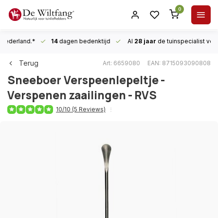
0
n Nederland.*
14
dagen bedenktijd
Al
28 jaar
de tuinspecialist
voor
Terug
Art: 6659080
EAN: 8715093090808
Sneeboer
Verspeenlepeltje -
Verspenen zaailingen - RVS
10/10 (5 Reviews)