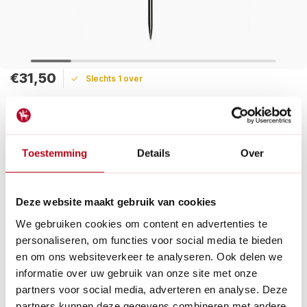
€31,50
Slechts 1 over
Maak een keuze:
Levertijd: 1 - 2 werkdagen
Toestemming
Details
Over
Dit handige Sneeboer verspeenlepeltje maakt het verspenen
van zaailingen gemakkelijk door moeiteloos de kiemling uit het
zaaipotje te halen zonder de wortels te beschadigen.
Deze website maakt gebruik van cookies
Lees meer
We gebruiken cookies om content en advertenties te
personaliseren, om functies voor social media te bieden
Betaal achteraf met Riverty.
en om ons websiteverkeer te analyseren. Ook delen we
Gratis verzenden
vanaf € 60 in België en Nederland.*
informatie over uw gebruik van onze site met onze
14
dagen bedenktijd
partners voor social media, adverteren en analyse. Deze
Al
28 jaar
de tuinspecialist voor tuinliefhebbers
partners kunnen deze gegevens combineren met andere
Nieuw:
Haal je bestelling in Wilnis bij ons op!