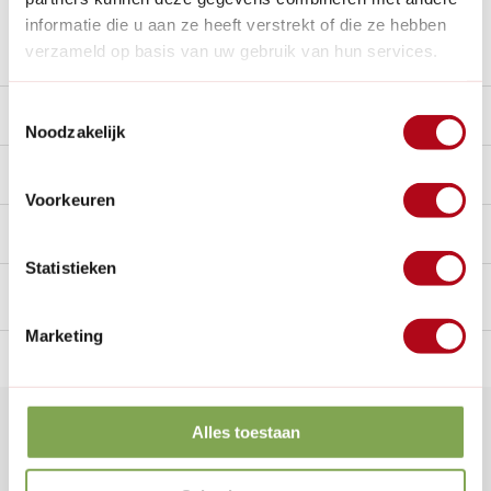
informatie die u aan ze heeft verstrekt of die ze hebben
Stel een vraag over dit product
verzameld op basis van uw gebruik van hun services.
Toestemmingsselectie
Beschrijving
Noodzakelijk
Reviews
10/10
Voorkeuren
Handig voor erbij
Statistieken
Marketing
n Nederland.*
14
dagen bedenktijd
Al
28 jaar
de tuinspecialist
voo
Klantenservice
Alles toestaan
Veelgestelde vragen