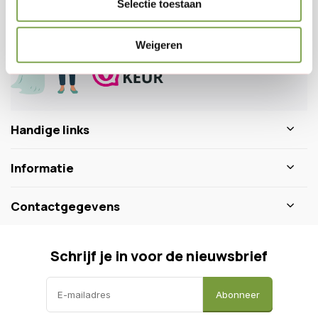
Selectie toestaan
0346 218 111
info@dewiltfang.nl
+31 640511932
Weigeren
Handige links
Informatie
Contactgegevens
Schrijf je in voor de nieuwsbrief
Abonneer