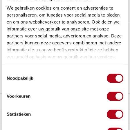
We gebruiken cookies om content en advertenties te
Stel een vraag over dit product
personaliseren, om functies voor social media te bieden
en om ons websiteverkeer te analyseren. Ook delen we
informatie over uw gebruik van onze site met onze
Plus- en minpunten
partners voor social media, adverteren en analyse. Deze
partners kunnen deze gegevens combineren met andere
Natuurlijk isolatiemateriaal.
informatie die u aan ze heeft verstrekt of die ze hebben
Duurzaam en milieuvriendelijk.
verzameld op basis van uw gebruik van hun services.
Laat lucht, licht en vocht door voor gezonde groei.
Toestemmingsselectie
Vereist meerdere lagen zonder grote luchtvouwen voor
Noodzakelijk
optimale werking.
Voorkeuren
Beschrijving
Statistieken
Reviews
0/10