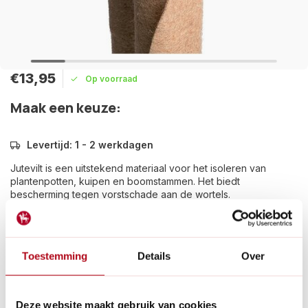
€13,95
Op voorraad
Maak een keuze:
Levertijd: 1 - 2 werkdagen
Jutevilt is een uitstekend materiaal voor het isoleren van
plantenpotten, kuipen en boomstammen. Het biedt
bescherming tegen vorstschade aan de wortels.
Lees meer
Betaal achteraf met Riverty.
Toestemming
Details
Over
Gratis verzenden
vanaf € 60 in België en Nederland.*
14
dagen bedenktijd
Al
28 jaar
de tuinspecialist voor tuinliefhebbers
Deze website maakt gebruik van cookies
Nieuw:
Haal je bestelling in Wilnis bij ons op!