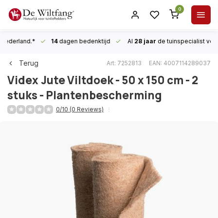
0
n Nederland.*
14
dagen bedenktijd
Al
28 jaar
de tuinspecialist
voor
Terug
Art: 7252813
EAN: 4007114289037
Videx
Jute Viltdoek - 50 x 150 cm - 2
stuks - Plantenbescherming
0/10 (0 Reviews)