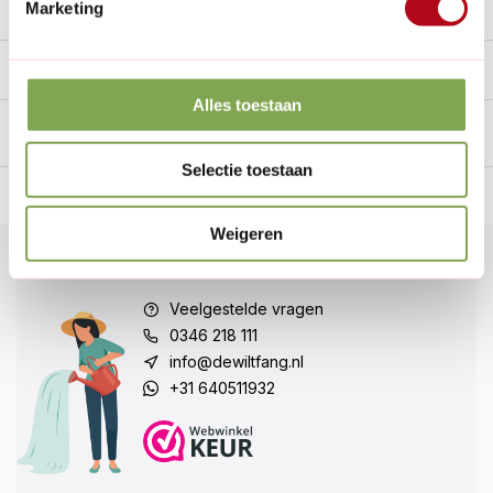
Marketing
Specificaties
Handig voor erbij
Alles toestaan
Selectie toestaan
n Nederland.*
14
dagen bedenktijd
Al
28 jaar
de tuinspecialist
voo
Weigeren
Klantenservice
Veelgestelde vragen
0346 218 111
info@dewiltfang.nl
+31 640511932