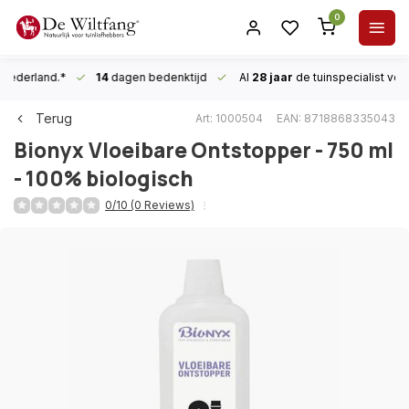
0
n Nederland.*
14
dagen bedenktijd
Al
28 jaar
de tuinspecialist
voor
Terug
Art: 1000504
EAN: 8718868335043
Bionyx
Vloeibare Ontstopper - 750 ml
- 100% biologisch
0/10 (0 Reviews)