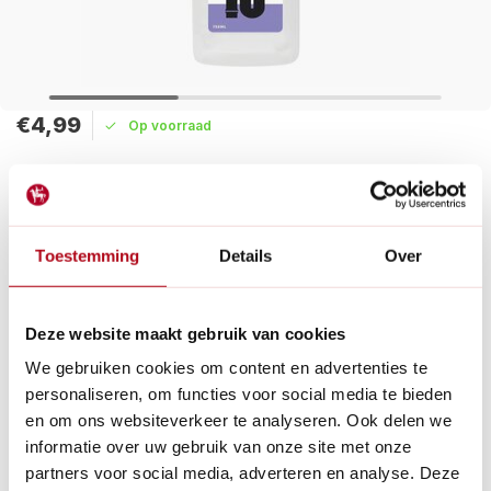
€4,99
Op voorraad
Maak een keuze:
Levertijd: 1 - 2 werkdagen
Toestemming
Details
Over
De BIOnyx Vloeibare Ontstopper is een natuurlijk alternatief
voor chemische ontstoppingsmiddelen, gemaakt van
natuurlijke ingrediënten en vrij van chemische
conserveringsmiddelen.
Deze website maakt gebruik van cookies
Lees meer
We gebruiken cookies om content en advertenties te
personaliseren, om functies voor social media te bieden
Betaal achteraf met Riverty.
en om ons websiteverkeer te analyseren. Ook delen we
Gratis verzenden
vanaf € 60 in België en Nederland.*
informatie over uw gebruik van onze site met onze
14
dagen bedenktijd
partners voor social media, adverteren en analyse. Deze
Al
28 jaar
de tuinspecialist voor tuinliefhebbers