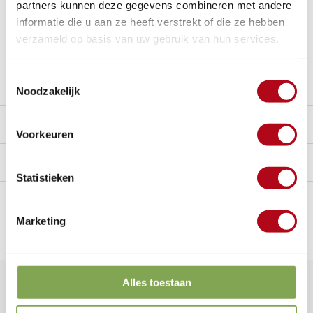
partners kunnen deze gegevens combineren met andere
Nieuw:
Haal je bestelling in Wilnis bij ons op!
informatie die u aan ze heeft verstrekt of die ze hebben
verzameld op basis van uw gebruik van hun services.
Stel een vraag over dit product
Toestemmingsselectie
Beschrijving
Noodzakelijk
Reviews
0/10
Voorkeuren
Handig voor erbij
Statistieken
Marketing
n Nederland.*
14
dagen bedenktijd
Al
28 jaar
de tuinspecialist
voo
Alles toestaan
Klantenservice