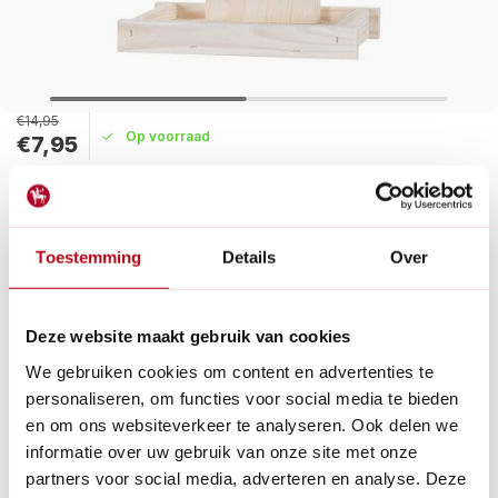
€14,95
Op voorraad
€7,95
Maak een keuze:
Levertijd: 1 - 2 werkdagen
Toestemming
Details
Over
Het Vogelvoederhuisje Nice is een veelzijdig en stijlvol huisje
dat vogels een gastvrije plek biedt om te eten en te
ontspannen.
Deze website maakt gebruik van cookies
Lees meer
We gebruiken cookies om content en advertenties te
personaliseren, om functies voor social media te bieden
Betaal achteraf met Riverty.
en om ons websiteverkeer te analyseren. Ook delen we
Gratis verzenden
vanaf € 60 in België en Nederland.*
informatie over uw gebruik van onze site met onze
14
dagen bedenktijd
partners voor social media, adverteren en analyse. Deze
Al
28 jaar
de tuinspecialist voor tuinliefhebbers