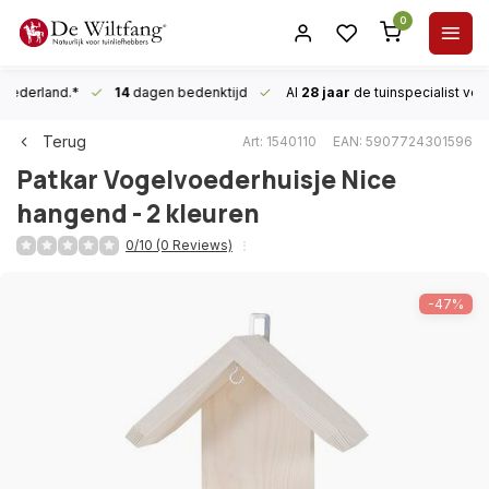
0
n Nederland.*
14
dagen bedenktijd
Al
28 jaar
de tuinspecialist
voor
Terug
Art: 1540110
EAN: 5907724301596
Patkar
Vogelvoederhuisje Nice
hangend - 2 kleuren
0/10 (0 Reviews)
-47%