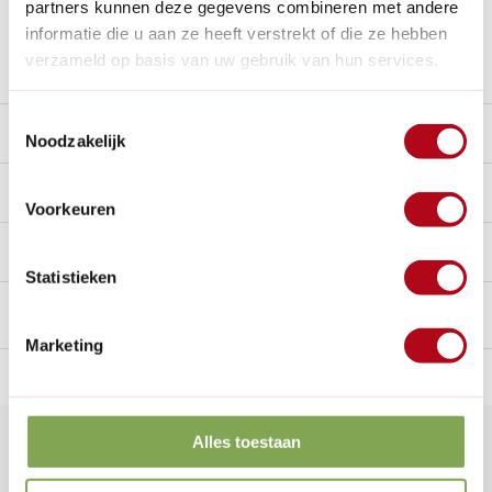
partners kunnen deze gegevens combineren met andere
Nieuw:
Haal je bestelling in Wilnis bij ons op!
informatie die u aan ze heeft verstrekt of die ze hebben
verzameld op basis van uw gebruik van hun services.
Stel een vraag over dit product
Toestemmingsselectie
Beschrijving
Noodzakelijk
Reviews
0/10
Voorkeuren
Handig voor erbij
Statistieken
Marketing
n Nederland.*
14
dagen bedenktijd
Al
28 jaar
de tuinspecialist
voo
Alles toestaan
Klantenservice
Veelgestelde vragen