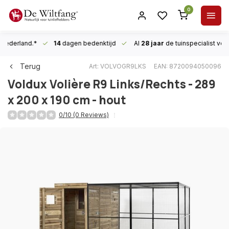
0
n Nederland.*
14
dagen bedenktijd
Al
28 jaar
de tuinspecialist
voor
Terug
Art: VOLVOGR9LKS
EAN: 8720094050096
Voldux
Volière R9 Links/Rechts - 289
x 200 x 190 cm - hout
0/10 (0 Reviews)