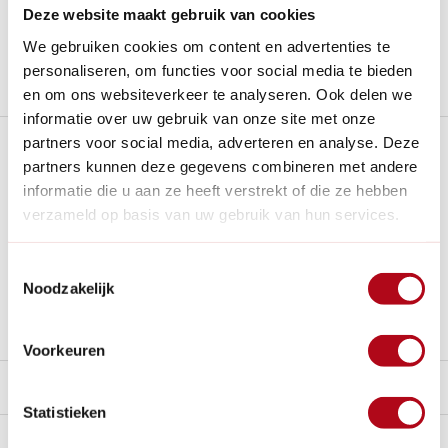
Al
28 jaar
de tuinspecialist voor tuinliefhebbers
Deze website maakt gebruik van cookies
Nieuw:
Haal je bestelling in Wilnis bij ons op!
We gebruiken cookies om content en advertenties te
personaliseren, om functies voor social media te bieden
Stel een vraag over dit product
en om ons websiteverkeer te analyseren. Ook delen we
informatie over uw gebruik van onze site met onze
Plus- en minpunten
partners voor social media, adverteren en analyse. Deze
partners kunnen deze gegevens combineren met andere
informatie die u aan ze heeft verstrekt of die ze hebben
Compleet met ren en nachthok
verzameld op basis van uw gebruik van hun services.
apart voedersysteem, vogels kunnen niet ontsnappen.
Gemaakt van duurzame materialen.
Toestemmingsselectie
Noodzakelijk
De ren/vluchtruimte bestaat uit losse panelen, die jezelf in
elkaar moet zetten.
Voorkeuren
Beschrijving
Statistieken
Reviews
0/10