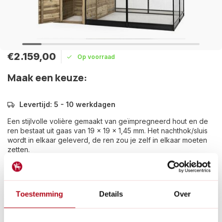
€2.159,00
Op voorraad
Maak een keuze:
Levertijd: 5 - 10 werkdagen
Een stijlvolle volière gemaakt van geïmpregneerd hout en de
ren bestaat uit gaas van 19 x 19 x 1,45 mm. Het nachthok/sluis
wordt in elkaar geleverd, de ren zou je zelf in elkaar moeten
zetten.
Lees meer
Betaal achteraf met Riverty.
Toestemming
Details
Over
Groot transport:
De verzendkosten zijn €14,95 in
Nederland en €35,- in België.
14
dagen bedenktijd