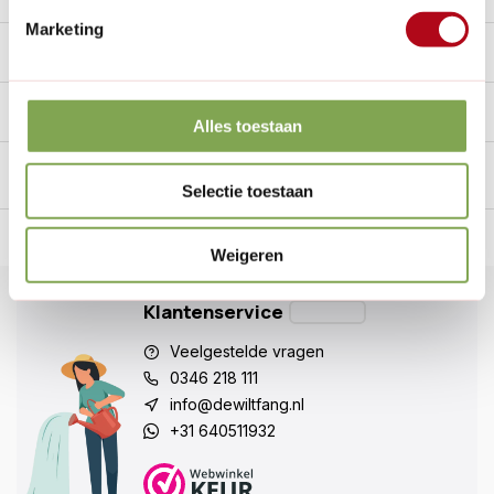
Marketing
Specificaties
Handig voor erbij
Alles toestaan
Selectie toestaan
n Nederland.*
14
dagen bedenktijd
Al
28 jaar
de tuinspecialist
voo
Weigeren
Klantenservice
Veelgestelde vragen
0346 218 111
info@dewiltfang.nl
+31 640511932