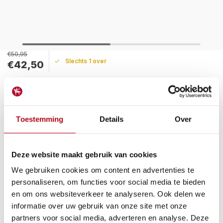
€50,95
Slechts 1 over
€42,50
Maak een keuze:
Levertijd: 1 - 2 werkdagen
Toestemming
Details
Over
Vandaag verzonden?
Je hebt nog:
00
:
40
:
46
Een voorhamer om op een kloofwig of houtsplijter te slaan. De
Deze website maakt gebruik van cookies
hamer is aan 2 zijdes te gebruiken.
Lees meer
We gebruiken cookies om content en advertenties te
personaliseren, om functies voor social media te bieden
Betaal achteraf met Riverty.
en om ons websiteverkeer te analyseren. Ook delen we
Gratis verzenden
vanaf € 60 in België en Nederland.*
informatie over uw gebruik van onze site met onze
14
dagen bedenktijd
partners voor social media, adverteren en analyse. Deze