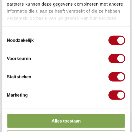
Al
28 jaar
de tuinspecialist voor tuinliefhebbers
partners kunnen deze gegevens combineren met andere
Nieuw:
Haal je bestelling in Wilnis bij ons op!
informatie die u aan ze heeft verstrekt of die ze hebben
verzameld op basis van uw gebruik van hun services.
Stel een vraag over dit product
Toestemmingsselectie
Beschrijving
Noodzakelijk
Reviews
0/10
Voorkeuren
Handig voor erbij
Statistieken
Marketing
n Nederland.*
14
dagen bedenktijd
Al
28 jaar
de tuinspecialist
voo
Alles toestaan
Klantenservice
nu geopend