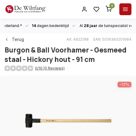
0
n Nederland.*
14
dagen bedenktijd
Al
28 jaar
de tuinspecialist
voor
Terug
Art: 4922198
EAN: 5019360201984
Burgon & Ball
Voorhamer - Gesmeed
staal - Hickory hout - 91 cm
0/10 (0 Reviews)
-17%