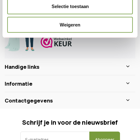
Veelgestelde vragen
Selectie toestaan
0346 218 111
info@dewiltfang.nl
Weigeren
+31 640511932
Handige links
Informatie
Contactgegevens
Schrijf je in voor de nieuwsbrief
Abonneer