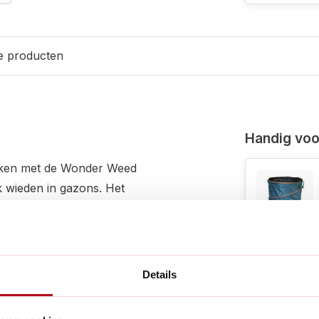
e producten
Handig voor
maken met de Wonder Weed
jk wieden in gazons. Het
ar hulpmiddel voor het
tworpen om rechtop te worden
et gebruik van de Wonder
Details
 de grond om het onkruid te