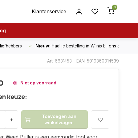
0
Klantenservice
log
nliefhebbers
Nieuw:
Haal je bestelling in Wilnis bij ons op!
Art: 6631453
EAN: 5019360014539
0
Niet op voorraad
en keuze:
Toevoegen aan
+
winkelwagen
r Weed Puller is een eenvoudig tool voor