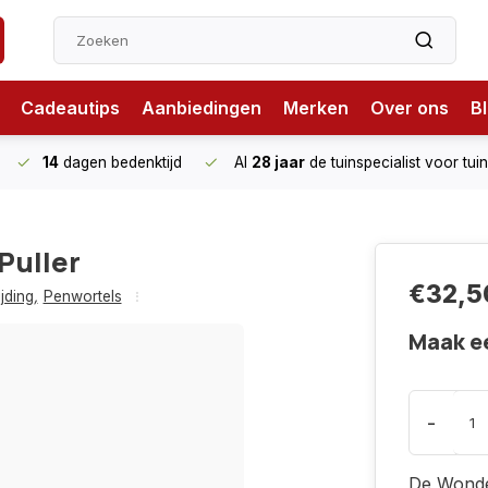
Cadeautips
Aanbiedingen
Merken
Over ons
B
14
dagen bedenktijd
Al
28 jaar
de tuinspecialist
voor tui
Puller
€32,5
jding
,
Penwortels
Maak e
-
De Wonde