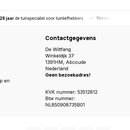
Nieuw:
Haal je bes
28 jaar
de tuinspecialist
voor tuinliefhebbers
Contactgegevens
De Wiltfang
Winkeldijk 37
1391HM, Abcoude
Nederland
Geen bezoekadres!
p en
KVK nummer: 53512812
Btw nummer:
NL850908735B01