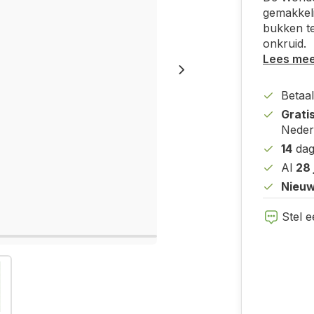
gemakkeli
bukken t
onkruid.
Lees me
Betaal
Grati
Neder
14
dag
Al
28 
Nieuw
Stel e