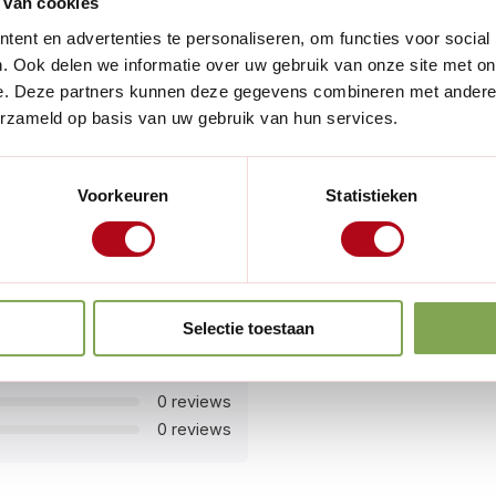
 van cookies
d te verwijderen - met de
ent en advertenties te personaliseren, om functies voor social
op op het handvat om het
. Ook delen we informatie over uw gebruik van onze site met on
 zou willen dat je dit eerder
e. Deze partners kunnen deze gegevens combineren met andere i
erzameld op basis van uw gebruik van hun services.
eep van polypropyleen is de
Voorkeuren
Statistieken
. Het maakt het wieden van
3 reviews
Selectie toestaan
0 reviews
0 reviews
0 reviews
0 reviews