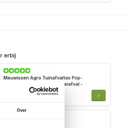
 erbij
Meuwissen Agro Tuinafvaltas Pop-
up - Medium of Groot - Snoeiafval -
Bladeren
€17,95
Over
Burgon & Ball RHS