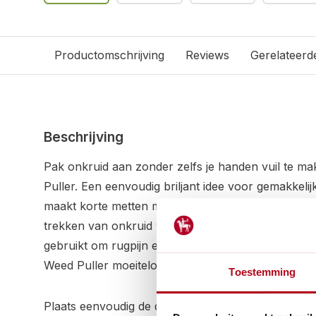
Productomschrijving
Reviews
Gerelateerd
Beschrijving
Pak onkruid aan zonder zelfs je handen vuil te 
Puller. Een eenvoudig briljant idee voor gemakkeli
maakt korte metten met onkruid en is een onmisba
trekken van onkruid voor elke gazonbezitter. On
gebruikt om rugpijn en bukken te voorkomen, is h
Weed Puller moeiteloos.
Toestemming
Plaats eenvoudig de drie roestvrijstalen tanden in