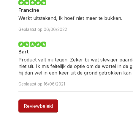
Francine
Werkt uitstekend, ik hoef niet meer te bukken.
Geplaatst op 06/06/2022
Bart
Product valt mij tegen. Zeker bij wat steviger paa
niet uit. Ik mis feitelijk de optie om de wortel in d
hij dan wel in een keer uit de grond getrokken ka
Geplaatst op 16/06/2021
Reviewbeleid
Michel
Ideaal. Waar ik normaliter op mijn knieën het gras 
verwijderen, ga ik nu staand en ben ik zo klaar. Ze
paardebleon, druk hem in de grond, draai en je trekt