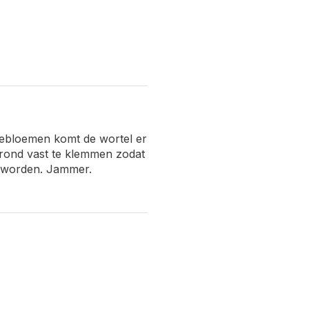
rdebloemen komt de wortel er
e grond vast te klemmen zodat
n worden. Jammer.
over ga om de madeliefje te
t hem op het madeliefjes of
 het hele spul zo los. Er zit