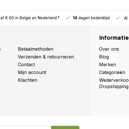
ouder te drukken, maar
ik doe het niet in een emmer,
en ze naar de zijkant van
af € 60
in België en Nederland.*
14
dagen bedenktijd
Al
n door het gras heen waar ik
Informatie
n
Betaalmethoden
Over ons
Verzenden & retourneren
Blog
Contact
Merken
Mijn account
Categorieën
Klachten
Wederverkoo
Dropshipping