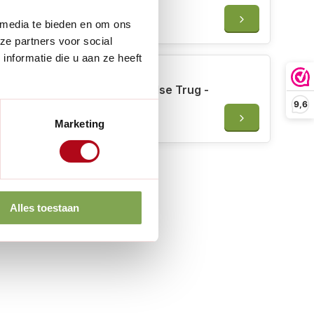
Penwortelschopje - Lang
 media te bieden en om ons
€17,50
ze partners voor social
nformatie die u aan ze heeft
Burgon & Ball Houten Engelse Trug -
Hout Watercipres - M of L
9,6
€50,95
Marketing
Alles toestaan