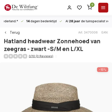
0
n Nederland.*
14
dagen bedenktijd
Al
28 jaar
de tuinspecialist
voor
Terug
Art: 3470006
EAN:
Hatland headwear
Zonnehoed van
zeegras - zwart -S/M en L/XL
0/10 (0 Reviews)
-15%