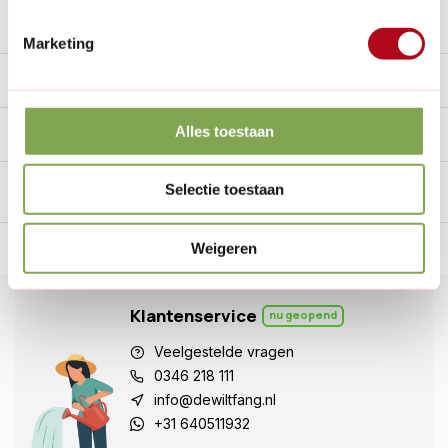
Reviews
0/10
Marketing
Specificaties
Alles toestaan
Handig voor erbij
Selectie toestaan
Weigeren
n Nederland.*
14
dagen bedenktijd
Al
28 jaar
de tuinspecialist
voo
Klantenservice
nu geopend
Veelgestelde vragen
0346 218 111
info@dewiltfang.nl
+31 640511932