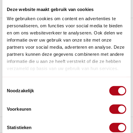
Stel een vraag over dit product
Deze website maakt gebruik van cookies
We gebruiken cookies om content en advertenties te
Plus- en minpunten
personaliseren, om functies voor social media te bieden
en om ons websiteverkeer te analyseren. Ook delen we
informatie over uw gebruik van onze site met onze
Het luchtige, klassieke vlechtpatroon zorgt voor een
partners voor social media, adverteren en analyse. Deze
uitstekende ventilatie op warme zomerdagen.
partners kunnen deze gegevens combineren met andere
De hoed voelt vederlicht aan op uw hoofd, waardoor hij
informatie die u aan ze heeft verstrekt of die ze hebben
ideaal is tijdens langdurig tuinieren of wandelen.
verzameld op basis van uw gebruik van hun services.
De neutrale zwarte kleur en de verfijnde afwerking
maken dit een onmisbaar en stijlvol accessoire voor
iedere tuinliefhebber.
Toestemmingsselectie
Noodzakelijk
Als zeegras doorweekt raakt door een flinke regenbui,
wordt het materiaal slap. De hoed kan hierdoor permanent
zijn oorspronkelijke vorm en stevigheid verliezen.
Voorkeuren
Beschrijving
Statistieken