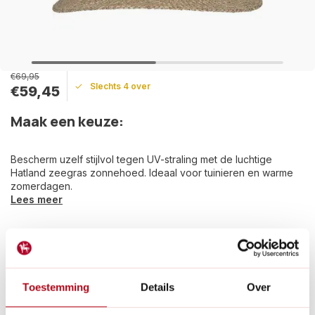
€69,95
Slechts 4 over
€59,45
Maak een keuze:
Bescherm uzelf stijlvol tegen UV-straling met de luchtige
Hatland zeegras zonnehoed. Ideaal voor tuinieren en warme
zomerdagen.
Lees meer
Betaal achteraf met Riverty.
Gratis verzenden
vanaf € 60 in België en Nederland.*
14
dagen bedenktijd
Al
28 jaar
de tuinspecialist voor tuinliefhebbers
Toestemming
Details
Over
Nieuw:
Haal je bestelling in Wilnis bij ons op!