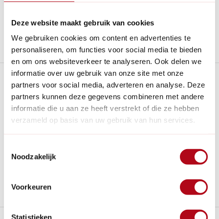
14
dagen bedenktijd
Al
28 jaar
de tuinspecialist voor tuinliefhebbers
Deze website maakt gebruik van cookies
Nieuw:
Haal je bestelling in Wilnis bij ons op!
We gebruiken cookies om content en advertenties te
Stel een vraag over dit product
personaliseren, om functies voor social media te bieden
en om ons websiteverkeer te analyseren. Ook delen we
informatie over uw gebruik van onze site met onze
Plus- en minpunten
partners voor social media, adverteren en analyse. Deze
partners kunnen deze gegevens combineren met andere
Je kan nooit te veel water geven dankzij de openingen in
informatie die u aan ze heeft verstrekt of die ze hebben
de bloembak
verzameld op basis van uw gebruik van hun services.
Waterindicator is makkelijk om te beoordelen of er extra
water nodig is.
Toestemmingsselectie
In de hoek zit een vulopening zodat je makkelijk het
Noodzakelijk
waterreservoir kunt vullen.
Als je deze plantenbak wilt ophangen moetje apart een
paar beugels bijkopen.
Voorkeuren
Statistieken