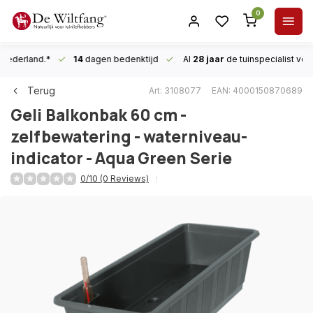
0
n Nederland.*
14
dagen bedenktijd
Al
28 jaar
de tuinspecialist
voor
Terug
Art: 3108077
EAN: 4000150870689
Geli
Balkonbak 60 cm -
zelfbewatering - waterniveau-
indicator - Aqua Green Serie
0/10 (0 Reviews)