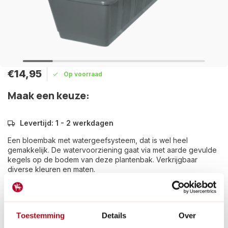
€14,95
Op voorraad
Maak een keuze:
Levertijd: 1 - 2 werkdagen
Een bloembak met watergeefsysteem, dat is wel heel
gemakkelijk. De watervoorziening gaat via met aarde gevulde
kegels op de bodem van deze plantenbak. Verkrijgbaar
diverse kleuren en maten.
Lees meer
Betaal achteraf met Riverty.
Toestemming
Details
Over
Gratis verzenden
vanaf € 60 in België en Nederland.*