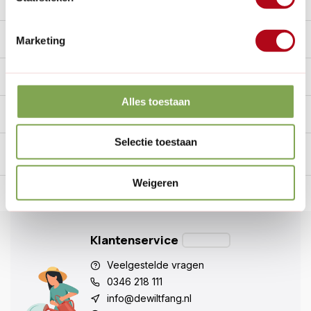
Beschrijving
Reviews
0/10
Marketing
Specificaties
Alles toestaan
Handig voor erbij
Selectie toestaan
Weigeren
n Nederland.*
14
dagen bedenktijd
Al
28 jaar
de tuinspecialist
voo
Klantenservice
Veelgestelde vragen
0346 218 111
info@dewiltfang.nl