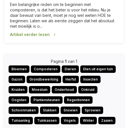
Een belangrijke reden om te beginnen met
composteren, is dat het beter is voor het milieu. Nu je
daar bewust van bent, moet je nog wel weten HOE te
beginnen. Laten we als eerste zeggen dat het absoluut
niet moeilijk is o...
Artikel verder lezen
Pagina
1
van 1
Bloemen
Composteren
Dieren
Eten uit eigen tuin
Gazon
Grondbewerking
Herfst
Insecten
Kruiden
Moestuin
Onderhoud
Onkruid
Oogsten
Plantensteunen
Regentonnen
Schoonmaken
Slakken
Snoeien
Sproeien
Tuinaanleg
Tuinkassen
Vogels
Winter
Zaaien