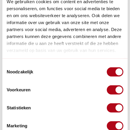
We gebruiken cookies om content en advertenties te
personaliseren, om functies voor social media te bieden
en om ons websiteverkeer te analyseren. Ook delen we
informatie over uw gebruik van onze site met onze
partners voor social media, adverteren en analyse. Deze
partners kunnen deze gegevens combineren met andere
informatie die u aan ze heeft verstrekt of die ze hebben
verzameld op basis van uw gebruik van hun services.
Toestemmingsselectie
Noodzakelijk
14 April 2022
Voorkeuren
Composteren: Een handleiding voor een
gouden hoop
Statistieken
Wist je dat compost de belangrijkste voedingsbron voor
jouw tuin is? Vooral gecomposteerde producten uit
éigen tuin bevatten belangrijke voedingsstoffen. Jammer
Marketing
genoeg is er nog te weinig bekend over compost. Zo