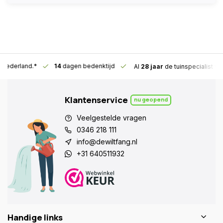
n Nederland.*
14
dagen bedenktijd
Al
28 jaar
de tuinspecialist
vo
Klantenservice
nu geopend
Veelgestelde vragen
0346 218 111
info@dewiltfang.nl
+31 640511932
Handige links