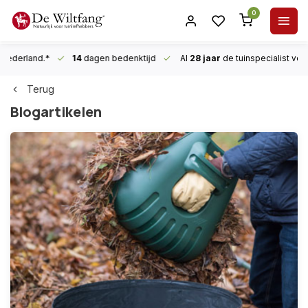
0
n Nederland.*
14
dagen bedenktijd
Al
28 jaar
de tuinspecialist
voor
Terug
Blogartikelen