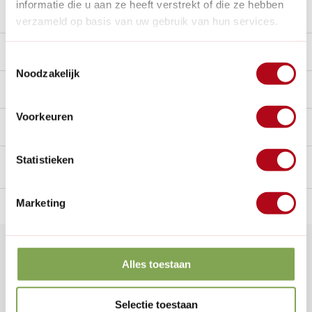
informatie die u aan ze heeft verstrekt of die ze hebben
Stel een vraag over dit product
verzameld op basis van uw gebruik van hun services.
Beschrijving
Toestemmingsselectie
Noodzakelijk
Reviews
8/10
Voorkeuren
Handig voor erbij
Statistieken
Marketing
n Nederland.*
14
dagen bedenktijd
Al
28 jaar
de tuinspecialist
voo
Klantenservice
Alles toestaan
Veelgestelde vragen
0346 218 111
Selectie toestaan
info@dewiltfang.nl