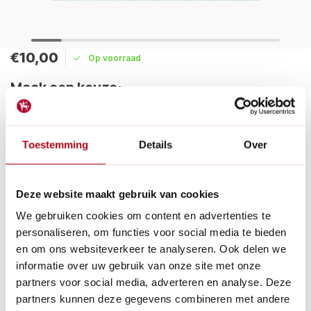
€10,00
Op voorraad
Maak een keuze:
Levertijd: 1 - 2 werkdagen
Toestemming
Details
Over
Niets is zo persoonlijk als de keuze van materiaal en
gereedschap. Laat daarom de ontvanger van je cadeau zelf
tuingereedschappen uitzoeken.
Lees meer
Deze website maakt gebruik van cookies
We gebruiken cookies om content en advertenties te
Betaal achteraf met Riverty.
personaliseren, om functies voor social media te bieden
Gratis verzenden
vanaf € 60 in België en Nederland.*
en om ons websiteverkeer te analyseren. Ook delen we
14
dagen bedenktijd
informatie over uw gebruik van onze site met onze
Al
28 jaar
de tuinspecialist voor tuinliefhebbers
partners voor social media, adverteren en analyse. Deze
Nieuw:
Haal je bestelling in Wilnis bij ons op!
partners kunnen deze gegevens combineren met andere