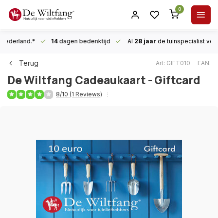
0
n Nederland.*
14
dagen bedenktijd
Al
28 jaar
de tuinspecialist
voor
Terug
Art: GIFT010
EAN:
De Wiltfang
Cadeaukaart - Giftcard
8/10 (1 Reviews)