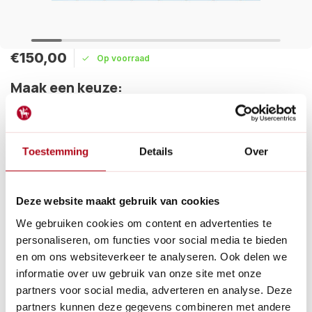
€150,00
Op voorraad
Maak een keuze:
Levertijd: 1 - 2 werkdagen
Gratis verzending
Toestemming
Details
Over
Niets is zo persoonlijk als de keuze van materiaal en
gereedschap. Laat daarom de ontvanger van je cadeau zelf
tuingereedschappen uitzoeken.
Deze website maakt gebruik van cookies
Lees meer
We gebruiken cookies om content en advertenties te
Betaal achteraf met Riverty.
personaliseren, om functies voor social media te bieden
Gratis verzenden
vanaf € 60 in België en Nederland.*
en om ons websiteverkeer te analyseren. Ook delen we
14
dagen bedenktijd
informatie over uw gebruik van onze site met onze
Al
28 jaar
de tuinspecialist voor tuinliefhebbers
partners voor social media, adverteren en analyse. Deze
Nieuw:
Haal je bestelling in Wilnis bij ons op!
partners kunnen deze gegevens combineren met andere