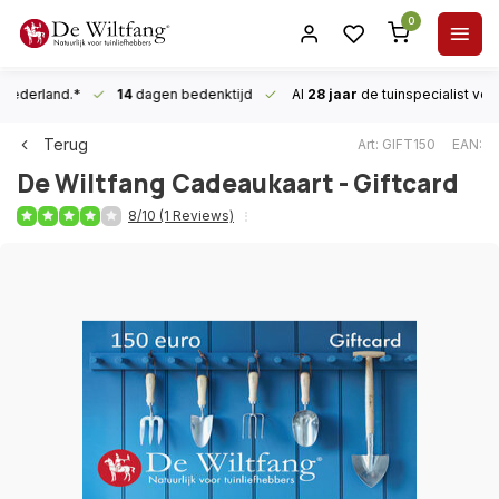
0
n Nederland.*
14
dagen bedenktijd
Al
28 jaar
de tuinspecialist
voor
Terug
Art: GIFT150
EAN:
De Wiltfang
Cadeaukaart - Giftcard
8/10 (1 Reviews)