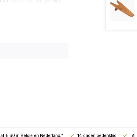
 mat drogen en borstel het
dige en stijlvolle aanwinst
entree.
af € 60
in België en Nederland.*
14
dagen bedenktijd
Al