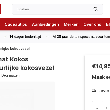
Cadeautips
Aanbiedingen
Merken
Over ons
B
14
dagen bedenktijd
Al
28 jaar
de tuinspecialist
voor tui
urlijke kokosvezel
at Kokos
€14,9
urlijke kokosvezel
,
Deurmatten
Maak e
Levert
-