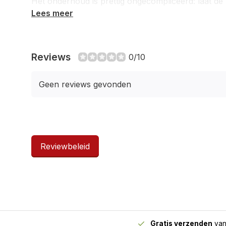
Het onderhoud is prettig ongecompliceerd: laat de
Lees meer
vuil er simpelweg vanaf. Een duurzame, weerbesten
voor de liefhebber van een verzorgde, bloemrijke 
Reviews
0/10
Geen reviews gevonden
Reviewbeleid
Gratis verzenden
van