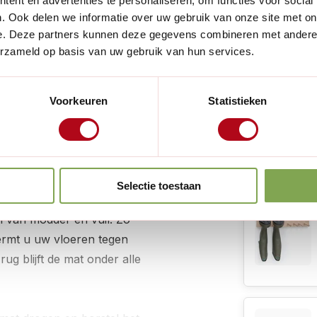
ent en advertenties te personaliseren, om functies voor social
Lees meer
. Ook delen we informatie over uw gebruik van onze site met on
e. Deze partners kunnen deze gegevens combineren met andere i
erzameld op basis van uw gebruik van hun services.
Handig voor
g met deze charmante kokosmat
aat van 45 x 75 cm
past deze
Voorkeuren
Statistieken
100% natuurlijke kokosvezels
,
t het vrolijke karakter van
Selectie toestaan
vrij welkom, terwijl de
en van modder en vuil. Zo
ermt u uw vloeren tegen
-rug
blijft de mat onder alle