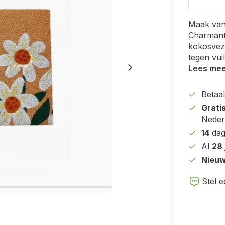
Maak van 
Charmante
kokosvezel
tegen vuil
Lees me
Betaal
Grati
Neder
14
dag
Al
28 
Nieuw
Stel e