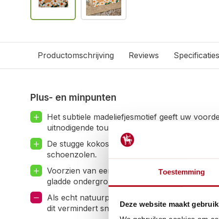
Productomschrijving
Reviews
Specificatie
Plus- en minpunten
Het subtiele madeliefjesmotief geeft uw voorde
uitnodigende touch.
De stugge kokosstructuur schraapt vuil en za
schoenzolen.
Voorzien van een slipvaste achterzijde die v
Toestemming
gladde ondergronden.
Als echt natuurproduct kan de mat in het begi
Deze website maakt gebruik
dit vermindert snel bij gebruik.