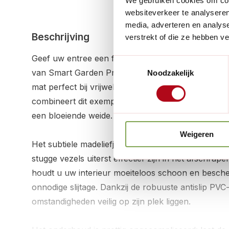
We gebruiken cookies om cont
websiteverkeer te analyseren
media, adverteren en analys
Beschrijving
verstrekt of die ze hebben v
Geef uw entree een frisse, natuurlijke uitstralin
Toestemmingsselectie
van Smart Garden Products
. Met een standaardm
Noodzakelijk
mat perfect bij vrijwel elke deur. Vervaardigd uit 
combineert dit exemplaar een oersterke werking me
een bloeiende weide.
Weigeren
Het subtiele madeliefjespatroon zorgt voor een gast
stugge vezels uiterst effectief zijn in het afschrap
houdt u uw interieur moeiteloos schoon en besch
onnodige slijtage. Dankzij de robuuste antislip PVC
omstandigheden veilig op zijn plek liggen.