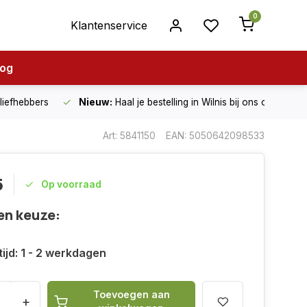
0
Klantenservice
log
nliefhebbers
Nieuw:
Haal je bestelling in Wilnis bij ons op!
Art: 5841150
EAN: 5050642098533
5
Op voorraad
en keuze:
ijd: 1 - 2 werkdagen
Toevoegen aan
+