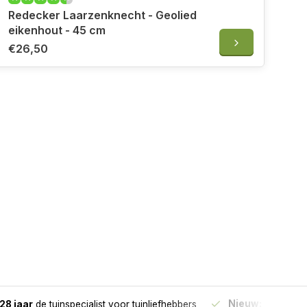
Redecker Laarzenknecht - Geolied
eikenhout - 45 cm
€26,50
Nieuw:
Haal je bes
28 jaar
de tuinspecialist
voor tuinliefhebbers