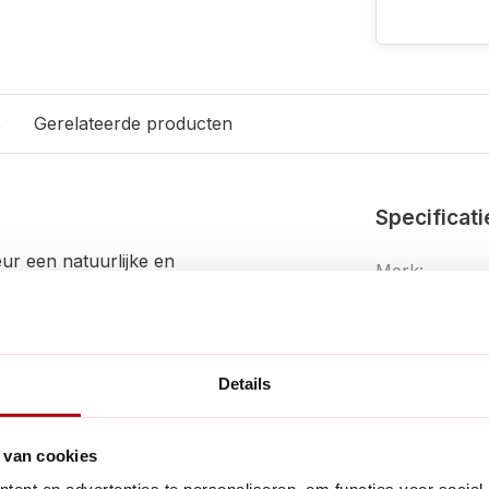
s
Gerelateerde producten
Specificati
ur een natuurlijke en
Merk:
EAN:
nd effectief van uw
Artikelnumme
erschuiven voorkomt, ook op
Details
Fysieke eig
n wat losse vezels verliezen;
 van cookies
Overige ken