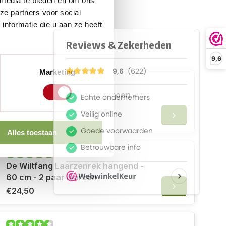
 media te bieden en om ons
ze partners voor social
nformatie die u aan ze heeft
 erbij
9,6
Marketing
Rouchette Tuininstapper groen -
Maat 40 - 46
€49,95
Alles toestaan
De Wiltfang Laarzenrek hangend -
60 cm - 2 paar laarzen
€24,50