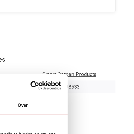
es
Smart Garden Products
5050642098533
r:
5841150
Over
enschappen
merken