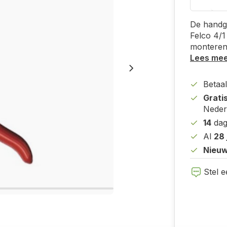
De handgr
Felco 4/1
monteren
Lees me
Betaal
Grati
Neder
14
dag
Al
28 
Nieuw
Stel e