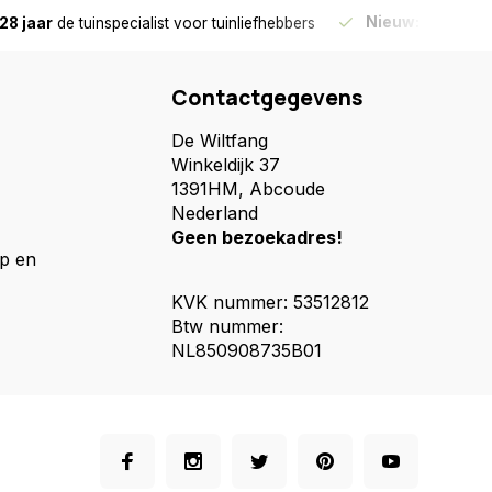
Nieuw:
Haal je bes
28 jaar
de tuinspecialist
voor tuinliefhebbers
Contactgegevens
De Wiltfang
Winkeldijk 37
1391HM, Abcoude
Nederland
Geen bezoekadres!
p en
KVK nummer: 53512812
Btw nummer:
NL850908735B01