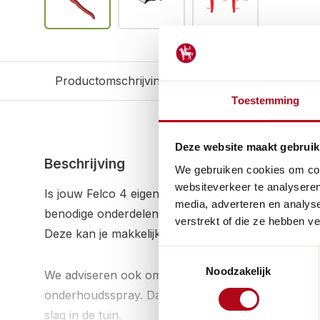
Productomschrijving
Reviews
Gerelateerd
Toestemming
Deze website maakt gebruik
Beschrijving
We gebruiken cookies om cont
websiteverkeer te analyseren
Is jouw Felco 4 eigenlijk aan vervanging toe? Je ka
media, adverteren en analys
benodige onderdelen vervangen. De Felco 4/1 is
verstrekt of die ze hebben v
Deze kan je makkelijk vervangen en monteren me
Toestemmingsselectie
Noodzakelijk
We adviseren ook om gelijk de Felco te smeren m
onderhoudsspray. Dan blijft je snoeischaar langer 
slag in de tuin.