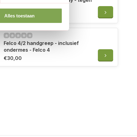
Felco 980 Onderhoudsspray - tegen
roest, vocht en stof - 56ml
€19,95
Alles toestaan
Felco 4/2 handgreep - inclusief
ondermes - Felco 4
€30,00