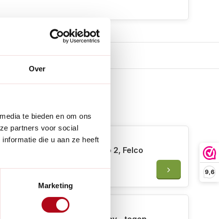
Over
 erbij
 media te bieden en om ons
ze partners voor social
nformatie die u aan ze heeft
Felco 2/3 Bovenmes - Felco 2, Felco
4 en Felco 11
9,6
€24,50
Marketing