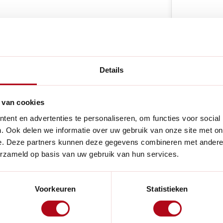
e producten
Details
 van cookies
Handig voor
ent en advertenties te personaliseren, om functies voor social
. Ook delen we informatie over uw gebruik van onze site met on
n natuurlijk ook alleen de
e. Deze partners kunnen deze gegevens combineren met andere i
 handgreep zonder bovenmes.
erzameld op basis van uw gebruik van hun services.
t bout 4/8 en moer 4/9.
Voorkeuren
Statistieken
et onderhoudsvet of
soepel en kan jij weer aan de