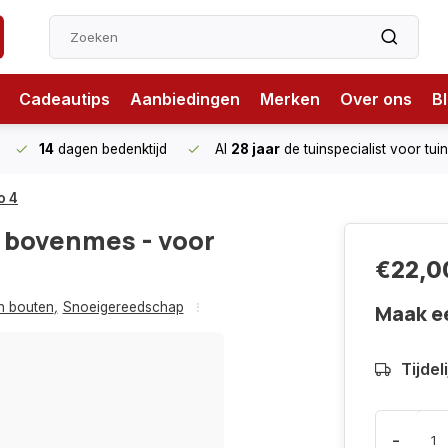
Cadeautips
Aanbiedingen
Merken
Over ons
B
14
dagen bedenktijd
Al
28 jaar
de tuinspecialist
voor tui
o 4
r bovenmes - voor
€22,0
n bouten
,
Snoeigereedschap
Maak e
Tijdel
-