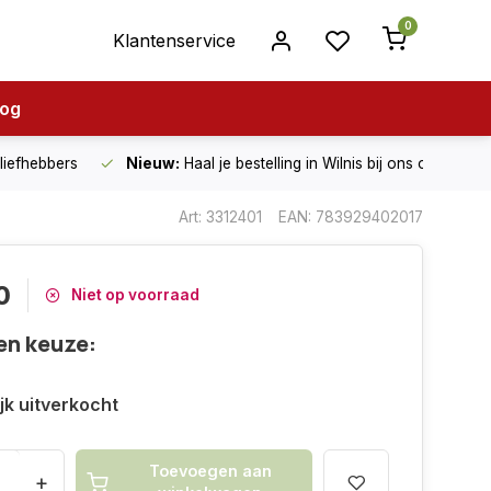
0
Klantenservice
log
nliefhebbers
Nieuw:
Haal je bestelling in Wilnis bij ons op!
Art: 3312401
EAN: 783929402017
0
Niet op voorraad
en keuze:
ijk uitverkocht
Toevoegen aan
+