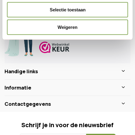
Klantenservice
Selectie toestaan
Veelgestelde vragen
0346 218 111
info@dewiltfang.nl
Weigeren
+31 640511932
Handige links
Informatie
Contactgegevens
Schrijf je in voor de nieuwsbrief