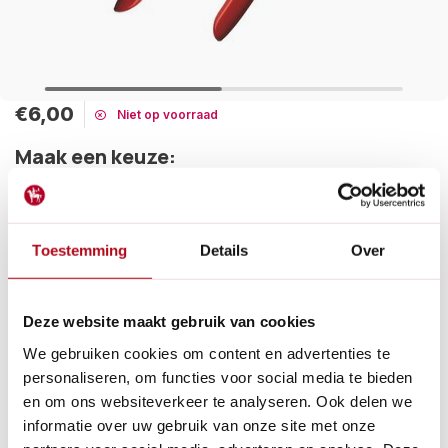
€6,00
Niet op voorraad
Maak een keuze:
Tijdelijk uitverkocht
Zijn je handgrepen versleten van de Felco 5? Tijd voor
Toestemming
Details
Over
nieuwe! Makkelijk te vervangen door deze te verwarmen en
warm water. Je schuift ze er dan zo omheen.
Lees meer
Deze website maakt gebruik van cookies
Betaal achteraf met Riverty.
We gebruiken cookies om content en advertenties te
Gratis verzenden
vanaf € 60 in België en Nederland.*
personaliseren, om functies voor social media te bieden
14
dagen bedenktijd
en om ons websiteverkeer te analyseren. Ook delen we
Al
28 jaar
de tuinspecialist voor tuinliefhebbers
informatie over uw gebruik van onze site met onze
Nieuw:
Haal je bestelling in Wilnis bij ons op!