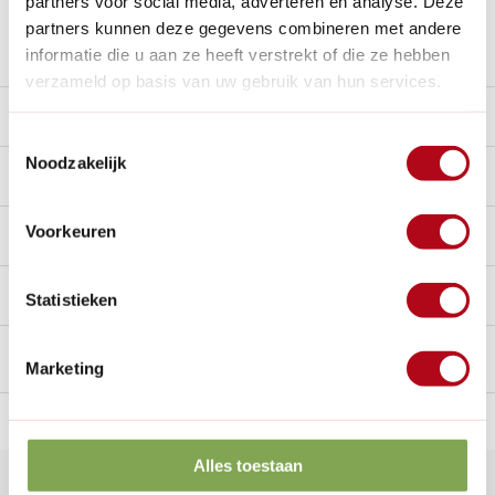
partners voor social media, adverteren en analyse. Deze
partners kunnen deze gegevens combineren met andere
Stel een vraag over dit product
informatie die u aan ze heeft verstrekt of die ze hebben
verzameld op basis van uw gebruik van hun services.
Product video
Toestemmingsselectie
Noodzakelijk
Beschrijving
Voorkeuren
Reviews
0/10
Handig voor erbij
Statistieken
Marketing
n Nederland.*
14
dagen bedenktijd
Al
28 jaar
de tuinspecialist
voo
Alles toestaan