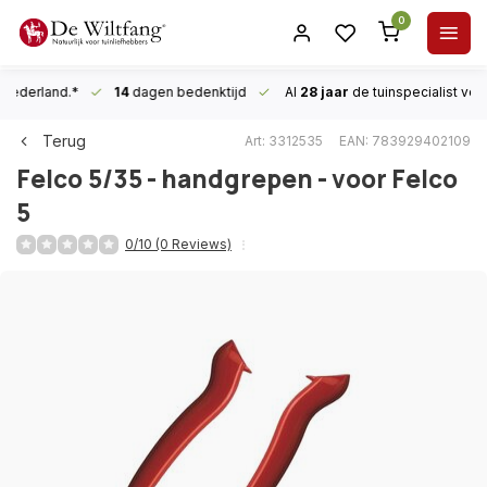
0
n Nederland.*
14
dagen bedenktijd
Al
28 jaar
de tuinspecialist
voor
Terug
Art: 3312535
EAN: 783929402109
Felco
5/35 - handgrepen - voor Felco
5
0/10 (0 Reviews)