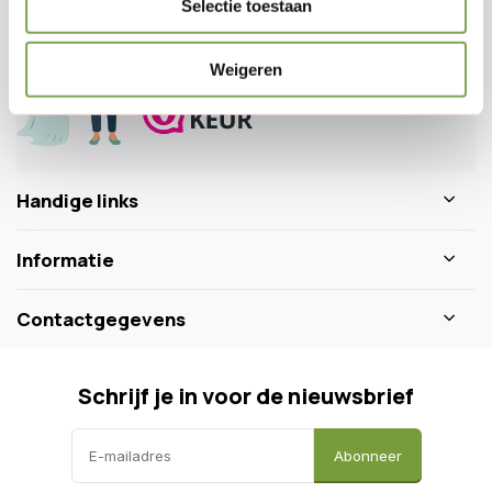
Selectie toestaan
0346 218 111
info@dewiltfang.nl
+31 640511932
Weigeren
Handige links
Informatie
Contactgegevens
Schrijf je in voor de nieuwsbrief
Abonneer