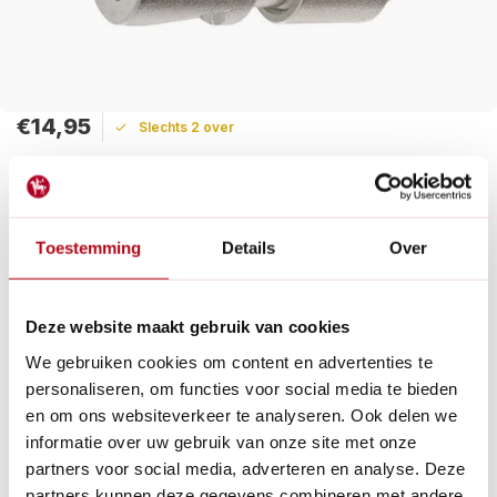
€14,95
Slechts 2 over
Maak een keuze:
Levertijd: 1 - 2 werkdagen
Toestemming
Details
Over
De GEKA slangkoppeling is een betrouwbare en
hoogwaardige oplossing om je 1/2 slang aan te sluiten op een
kraan of spuitpistool.
Deze website maakt gebruik van cookies
Lees meer
We gebruiken cookies om content en advertenties te
personaliseren, om functies voor social media te bieden
Betaal achteraf met Riverty.
en om ons websiteverkeer te analyseren. Ook delen we
Gratis verzenden
vanaf € 60 in België en Nederland.*
informatie over uw gebruik van onze site met onze
14
dagen bedenktijd
partners voor social media, adverteren en analyse. Deze
Al
28 jaar
de tuinspecialist voor tuinliefhebbers
partners kunnen deze gegevens combineren met andere
Nieuw:
Haal je bestelling in Wilnis bij ons op!