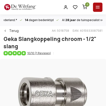
0
n Nederland.*
14
dagen bedenktijd
Al
28 jaar
de tuinspecialist
voor
Terug
Art: 5018758
EAN: 4015933087581
Geka
Slangkoppeling chroom - 1/2"
slang
10/10 (1 Reviews)