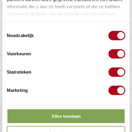
informatie die u aan ze heeft verstrekt of die ze hebben
Stel een vraag over dit product
verzameld op basis van uw gebruik van hun services.
Toestemmingsselectie
Beschrijving
Noodzakelijk
Reviews
10/10
Voorkeuren
Handig voor erbij
Statistieken
Marketing
n Nederland.*
14
dagen bedenktijd
Al
28 jaar
de tuinspecialist
voo
Klantenservice
Alles toestaan
Veelgestelde vragen