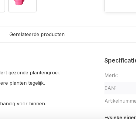
s
Gerelateerde producten
Specificati
dert gezonde plantengroei.
Merk:
re planten tegelijk.
EAN:
Artikelnumme
handig voor binnen.
Fysieke eig
Lengte: