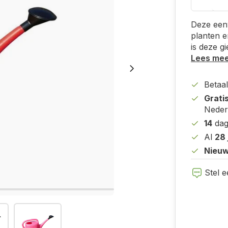
Deze eenv
planten 
is deze g
Lees me
Betaal
Grati
Neder
14
dag
Al
28 
Nieuw
Stel e