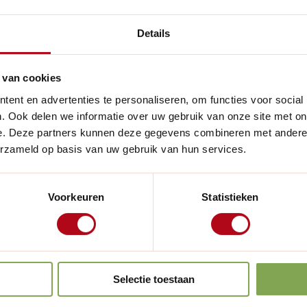
Breedte:
oende capaciteit om meerdere
Details
r te hoeven lopen naar de
Hoogte:
ge verdeling van water, wat
Materiaal:
nten.
 van cookies
ent en advertenties te personaliseren, om functies voor social
Kleur:
Lees meer
. Ook delen we informatie over uw gebruik van onze site met on
hoogte van 28 cm is deze
Inhoud:
e. Deze partners kunnen deze gegevens combineren met andere i
ruim genoeg voor een
erzameld op basis van uw gebruik van hun services.
 comfortabel te hanteren,
Handig voor
Overige ken
ze praktische en stijlvolle
ie wil zorgen voor gezonde en
Geschikt voor
Voorkeuren
Statistieken
Selectie toestaan