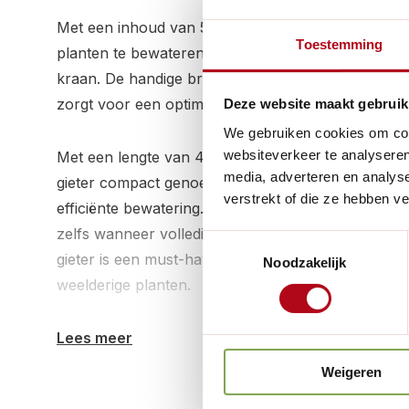
Met een inhoud van 5 liter biedt deze gieter vold
Toestemming
planten te bewateren zonder telkens heen en wee
kraan. De handige broes zorgt voor een gelijkmati
zorgt voor een optimale groei en bloei van uw pla
Deze website maakt gebruik
We gebruiken cookies om cont
websiteverkeer te analyseren
Met een lengte van 43 cm, breedte van 15 cm en 
media, adverteren en analys
gieter compact genoeg om op te bergen en toch 
verstrekt of die ze hebben v
efficiënte bewatering. De gieter is licht genoeg om
zelfs wanneer volledig gevuld met water. Kortom, de
Toestemmingsselectie
gieter is een must-have voor elke tuinliefhebber d
Noodzakelijk
weelderige planten.
Lees meer
Weigeren