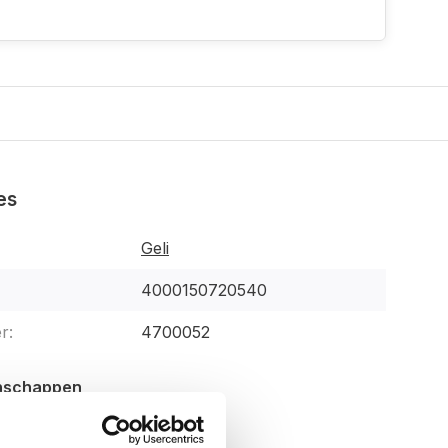
es
Geli
4000150720540
r:
4700052
enschappen
43 cm