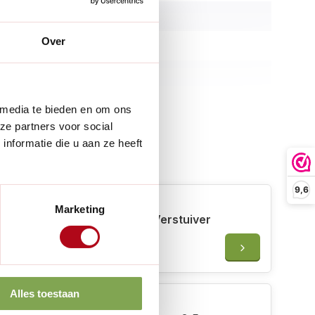
11,5 cm
Over
16 cm
1,3 kg
Staal
 media te bieden en om ons
ze partners voor social
Diverse kleuren
nformatie die u aan ze heeft
 erbij
1 liter
9,6
merken
Marketing
Haws Smethwick Spritzer Verstuiver
:
Binnen en buiten
- 300 ml - koper
€39,95
en in verpakking:
1 stuk
nhoud:
Gieter, broeskop
Alles toestaan