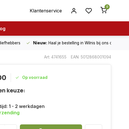
0
Klantenservice
log
nliefhebbers
Nieuw:
Haal je bestelling in Wilnis bij ons op!
Art: 4741655
EAN: 5012868001094
00
Op voorraad
en keuze:
ijd: 1 - 2 werkdagen
erzending