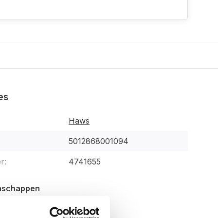
es
Haws
5012868001094
r:
4741655
enschappen
37 cm