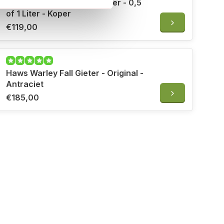
Haws Fazeley Flow Tuitgieter - 0,5
5 jaar
of 1 Liter - Koper
€119,00
Haws Warley Fall Gieter - Original -
Antraciet
€185,00