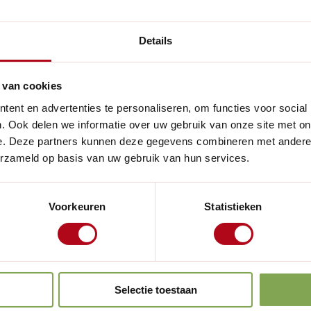
Breedte:
 gieter die essentieel is voor
e balans en lange gebogen
Details
Hoogte:
. De antracietkleur voegt een
Gewicht:
ng roos is ideaal voor het
 van cookies
ten en kleine potten. Dankzij
Materiaal:
Lees meer
ent en advertenties te personaliseren, om functies voor social
coating is de gieter
. Ook delen we informatie over uw gebruik van onze site met on
Kleur:
aciet en groen en verpakt in
e. Deze partners kunnen deze gegevens combineren met andere i
erzameld op basis van uw gebruik van hun services.
Handig voor
Inhoud:
Overige ken
Voorkeuren
Statistieken
Britse fabrikant van
Geschikt voor
John Haws. Gevestigd in
in de tuinbouwsector, met een
Aantal artikel
uceren van duurzame en
Verpakkingsi
Selectie toestaan