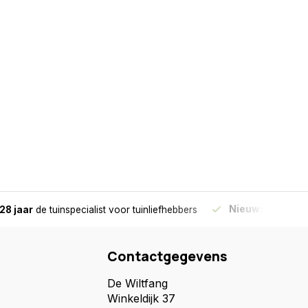
Nieuw:
Haal je bes
28 jaar
de tuinspecialist
voor tuinliefhebbers
Contactgegevens
De Wiltfang
Winkeldijk 37