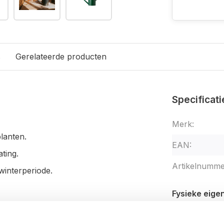
s
Gerelateerde producten
Specificati
Merk:
lanten.
EAN:
ting.
Artikelnumme
winterperiode.
Fysieke eig
Lengte: