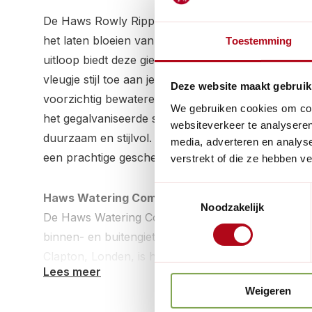
De Haws Rowly Ripple is een veelzijdige en elegante
het laten bloeien van je planten. Met zijn perfect
Toestemming
uitloop biedt deze gieter precisie bij het bewateren
vleugje stijl toe aan je tuin. De verwijderbare messi
Deze website maakt gebruik
voorzichtig bewateren van delicate zaailingen, plan
We gebruiken cookies om cont
het gegalvaniseerde staal met hoogwaardige poeder
websiteverkeer te analyseren
duurzaam en stijlvol. Verkrijgbaar in de kleur antr
media, adverteren en analys
een prachtige geschenkdoos.
verstrekt of die ze hebben v
Toestemmingsselectie
Haws Watering Company
Noodzakelijk
De Haws Watering Company is een gerenommeerde 
binnen- en buitengieters, opgericht in 1886 door 
Clapton, Londen, is het bedrijf een van de oudste 
Lees meer
wereldwijde reputatie van 130 jaar voor het prod
Weigeren
betrouwbare handgemaakte gieters.