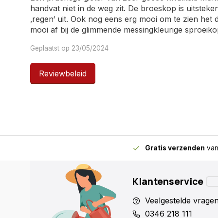
handvat niet in de weg zit. De broeskop is uitstek
‚regen‘ uit. Ook nog eens erg mooi om te zien het d
mooi af bij de glimmende messingkleurige sproeiko
Geplaatst op 23/05/2024
Reviewbeleid
Lise
Ik vind het een prachtig gietertje, vooral de lange tu
gieten
Geplaatst op 13/05/2020
Gratis verzenden
van
Ria Manders
Ik was verrast toen ik de verpakking opende. Zeer
Klantenservice
prachtige kleur antraciet . Een beauty. Praktisch e
watergeven door de broeser en de smalle tuit. Sta
Veelgestelde vrage
vensterbank. Echte eyecatcher!!!!!!
0346 218 111