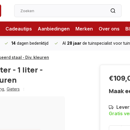
Cadeautips
Aanbiedingen
Merken
Over ons
B
14
dagen bedenktijd
Al
28 jaar
de tuinspecialist
voor tui
seerd staal - Div. kleuren
r - 1 liter -
€109,
euren
ng
,
Gieters
Maak e
Levert
Gratis v