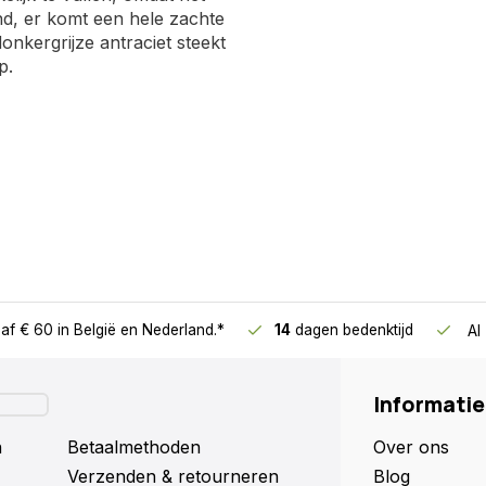
end, er komt een hele zachte
onkergrijze antraciet steekt
p.
it is gpheel handig bij het
af € 60
in België en Nederland.*
14
dagen bedenktijd
Al
 mooi van vorm, gestyled,
Informatie
n doelgericht met
at te pronken op de
n
Betaalmethoden
Over ons
Verzenden & retourneren
Blog