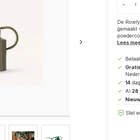
-
De Rowly 
gemaakt 
poedercoa
Lees me
Betaal
Grati
Neder
14
dag
Al
28 
Nieuw
Stel e