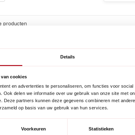
e producten
Details
Handig voor
m uw plantenkas vorstvrij te
 van cookies
rming in huis of om ruimtes te
ent en advertenties te personaliseren, om functies voor social
sen 0 en 26 graden Celsius
. Ook delen we informatie over uw gebruik van onze site met on
zijdigheid en gemak. Het
e. Deze partners kunnen deze gegevens combineren met andere i
n aan het plafond worden
erzameld op basis van uw gebruik van hun services.
Voorkeuren
Statistieken
 kW - evenals een