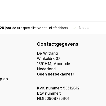
Nieuw:
Haal je bes
28 jaar
de tuinspecialist
voor tuinliefhebbers
Contactgegevens
De Wiltfang
Winkeldijk 37
1391HM, Abcoude
Nederland
Geen bezoekadres!
p en
KVK nummer: 53512812
Btw nummer:
NL850908735B01