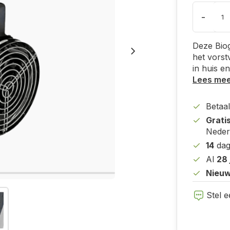
-
Deze Biog
het vorst
in huis e
Lees me
Betaal
Grati
Neder
14
dag
Al
28 
Nieuw
Stel e