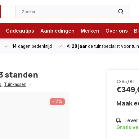
Cadeautips
Aanbiedingen
Merken
Over ons
B
14
dagen bedenktijd
Al
28 jaar
de tuinspecialist
voor tui
 3 standen
€395,00
s
,
Tuinkassen
€349,
-12%
Maak e
Levert
Gratis v