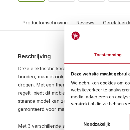
Productomschrijving
Reviews
Gerelateerd
Toestemming
Beschrijving
Deze elektrische kachel is de perfecte oplossing o
Deze website maakt gebruik
houden, maar is ook ideaal voor tijdelijke bijverwa
We gebruiken cookies om cont
drogen. Met een thermostaat die temperaturen tus
websiteverkeer te analyseren
regelt, biedt dit mobiele verwarmingsapparaat veel
media, adverteren en analys
staande model kan zelfs met bijgeleverde kettinge
verstrekt of die ze hebben v
gemonteerd voor maximale flexibiliteit.
Toestemmingsselectie
Noodzakelijk
Met 3 verschillende standen - 0 kW, 1.8 kW en 2.8