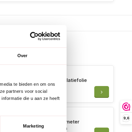
Over
 erbij
Meuwissen Agro Aircell isolatiefolie
 media te bieden en om ons
- 1 x 3 meter
ze partners voor social
€6,79
nformatie die u aan ze heeft
9,6
TFA Dostmann Tuinthermometer
Marketing
Lollipop - Leesbaar tot 15 m