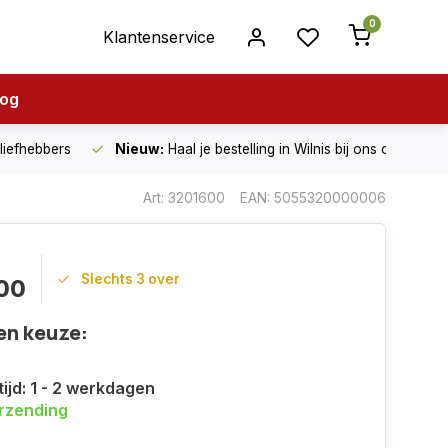
0
Klantenservice
log
nliefhebbers
Nieuw:
Haal je bestelling in Wilnis bij ons op!
Art: 3201600
EAN: 5055320000006
Slechts 3 over
00
en keuze:
ijd: 1 - 2 werkdagen
erzending