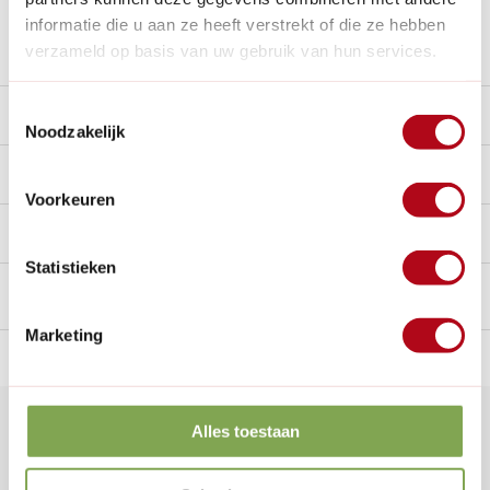
informatie die u aan ze heeft verstrekt of die ze hebben
Stel een vraag over dit product
verzameld op basis van uw gebruik van hun services.
Toestemmingsselectie
Beschrijving
Noodzakelijk
Reviews
10/10
Voorkeuren
Handig voor erbij
Statistieken
Marketing
n Nederland.*
14
dagen bedenktijd
Al
28 jaar
de tuinspecialist
voo
Klantenservice
Alles toestaan
Veelgestelde vragen