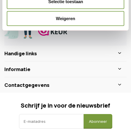
Selectie toestaan
0346 218 111
info@dewiltfang.nl
+31 640511932
Weigeren
Handige links
Informatie
Contactgegevens
Schrijf je in voor de nieuwsbrief
Abonneer