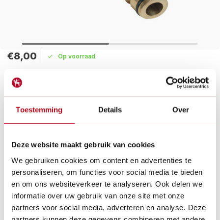
€8,00
Op voorraad
Maak een keuze:
Levertijd: 1 - 2 werkdagen
Toestemming
Details
Over
Hoogwaardige koppelstuk om één waterbron te verdelen
over twee slangen en een eenvoudig klik-montagesysteem
voor snelle installatie zonder gedoe.
Deze website maakt gebruik van cookies
Lees meer
We gebruiken cookies om content en advertenties te
personaliseren, om functies voor social media te bieden
Betaal achteraf met Riverty.
en om ons websiteverkeer te analyseren. Ook delen we
Gratis verzenden
vanaf € 60 in België en Nederland.*
informatie over uw gebruik van onze site met onze
14
dagen bedenktijd
partners voor social media, adverteren en analyse. Deze
Al
28 jaar
de tuinspecialist voor tuinliefhebbers
partners kunnen deze gegevens combineren met andere
Nieuw:
Haal je bestelling in Wilnis bij ons op!