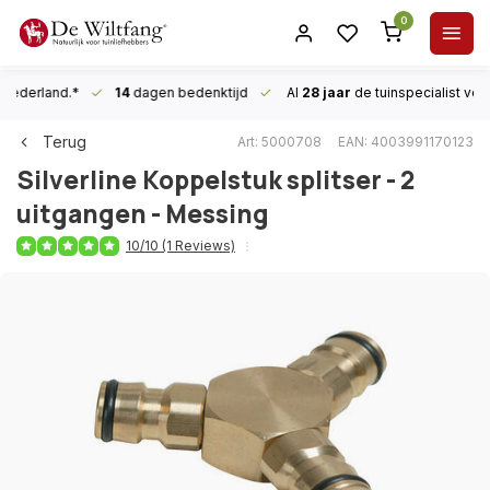
0
n Nederland.*
14
dagen bedenktijd
Al
28 jaar
de tuinspecialist
voor
Terug
Art: 5000708
EAN: 4003991170123
Silverline
Koppelstuk splitser - 2
uitgangen - Messing
10/10 (1 Reviews)