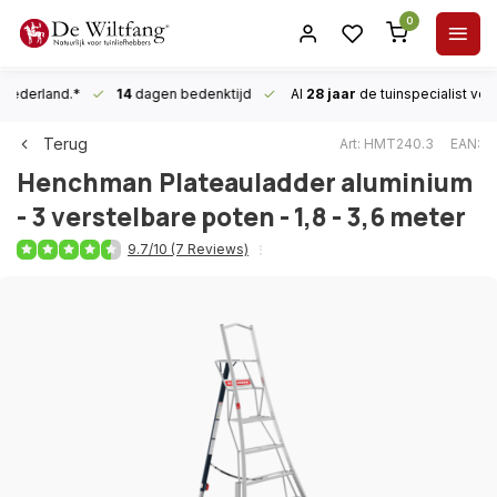
0
n Nederland.*
14
dagen bedenktijd
Al
28 jaar
de tuinspecialist
voor
Terug
Art: HMT240.3
EAN:
Henchman
Plateauladder aluminium
- 3 verstelbare poten - 1,8 - 3,6 meter
9.7/10 (7 Reviews)