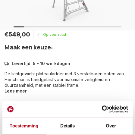
€549,00
Op voorraad
Maak een keuze:
Levertijd: 5 - 10 werkdagen
De lichtgewicht plateauladder met 3 verstelbaren poten van
Henchman is handgelast voor maximale veiligheid en
duurzaamheid, met een stabiel frame.
Lees meer
Betaal achteraf met Riverty.
Groot transport:
De verzendkosten zijn €14,95 in
Nederland en €35,- in België.
Toestemming
Details
Over
14
dagen bedenktijd
Al
28 jaar
de tuinspecialist voor tuinliefhebbers