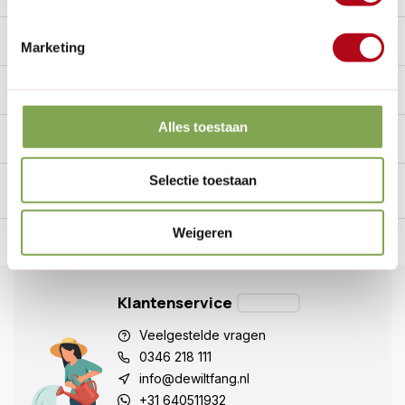
Reviews
9.7/10
Marketing
Specificaties
Alles toestaan
Handig voor erbij
Selectie toestaan
Weigeren
n Nederland.*
14
dagen bedenktijd
Al
28 jaar
de tuinspecialist
voo
Klantenservice
Veelgestelde vragen
0346 218 111
info@dewiltfang.nl
+31 640511932