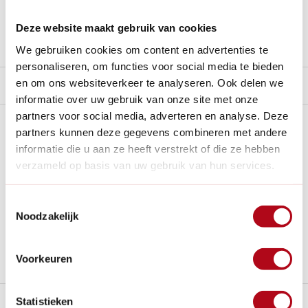
Nieuw:
Haal je bestelling in Wilnis bij ons op!
Deze website maakt gebruik van cookies
Stel een vraag over dit product
We gebruiken cookies om content en advertenties te
personaliseren, om functies voor social media te bieden
en om ons websiteverkeer te analyseren. Ook delen we
Product video
informatie over uw gebruik van onze site met onze
partners voor social media, adverteren en analyse. Deze
Plus- en minpunten
partners kunnen deze gegevens combineren met andere
informatie die u aan ze heeft verstrekt of die ze hebben
Handgelast, stevig frame, en drie verstelbare poten voor
verzameld op basis van uw gebruik van hun services.
oneffen ondergronden.
Werken met beide handen vrij op het plateau en extra
Toestemmingsselectie
grip op de treden.
Noodzakelijk
Gemaakt van aluminium, robuust en 5 jaar garantie.
Circa 10 werkdagen levertijd, maar het wachten waard.
Voorkeuren
Beschrijving
Statistieken