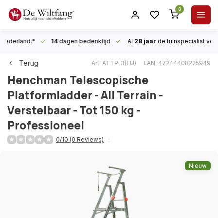
0
n Nederland.*
14
dagen bedenktijd
Al
28 jaar
de tuinspecialist
voor
Terug
Art: ATTP-3(EU)
EAN: 47244408225949
Henchman
Telescopische
Platformladder - All Terrain -
Verstelbaar - Tot 150 kg -
Professioneel
0/10 (0 Reviews)
Nieuw