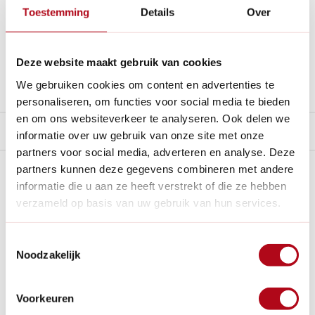
Nederland en €35,- in België.
Toestemming
Details
Over
14
dagen bedenktijd
Al
28 jaar
de tuinspecialist voor tuinliefhebbers
Nieuw:
Haal je bestelling in Wilnis bij ons op!
Deze website maakt gebruik van cookies
Stel een vraag over dit product
We gebruiken cookies om content en advertenties te
personaliseren, om functies voor social media te bieden
en om ons websiteverkeer te analyseren. Ook delen we
Product video
informatie over uw gebruik van onze site met onze
partners voor social media, adverteren en analyse. Deze
Plus- en minpunten
partners kunnen deze gegevens combineren met andere
informatie die u aan ze heeft verstrekt of die ze hebben
verzameld op basis van uw gebruik van hun services.
Afhankelijk verstelbare poten voor elk terrein en EN131-7
gecertificeerd.
Geschikt voor diverse klussen op oneffen ondergrond en
Toestemmingsselectie
variabele werkhoogtes.
Noodzakelijk
Gemakkelijk in te klappen en te vervoeren in een
bestelwagen, met wielen.
Voorkeuren
Ondanks de draagbaarheid kan de robuuste constructie