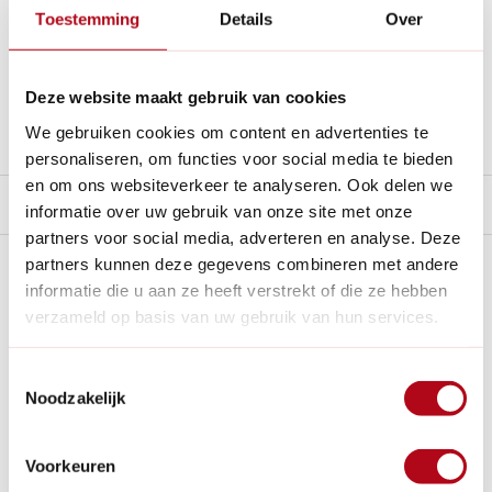
Nederland en €35,- in België.
Toestemming
Details
Over
14
dagen bedenktijd
Al
28 jaar
de tuinspecialist voor tuinliefhebbers
Nieuw:
Haal je bestelling in Wilnis bij ons op!
Deze website maakt gebruik van cookies
Stel een vraag over dit product
We gebruiken cookies om content en advertenties te
personaliseren, om functies voor social media te bieden
en om ons websiteverkeer te analyseren. Ook delen we
Product video
informatie over uw gebruik van onze site met onze
partners voor social media, adverteren en analyse. Deze
Plus- en minpunten
partners kunnen deze gegevens combineren met andere
informatie die u aan ze heeft verstrekt of die ze hebben
verzameld op basis van uw gebruik van hun services.
Afhankelijk verstelbare poten voor elk terrein en EN131-7
gecertificeerd.
Geschikt voor diverse klussen op oneffen ondergrond en
Toestemmingsselectie
variabele werkhoogtes.
Noodzakelijk
Gemakkelijk in te klappen en te vervoeren in een
bestelwagen, met wielen.
Voorkeuren
Ondanks de draagbaarheid kan de robuuste constructie