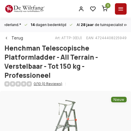
0
n Nederland.*
14
dagen bedenktijd
Al
28 jaar
de tuinspecialist
voor
Terug
Art: ATTP-3(EU)
EAN: 47244408225949
Henchman
Telescopische
Platformladder - All Terrain -
Verstelbaar - Tot 150 kg -
Professioneel
0/10 (0 Reviews)
Nieuw