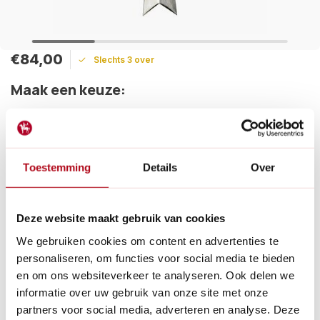
€84,00
Slechts 3 over
Maak een keuze:
Levertijd: 1 - 2 werkdagen
Gratis verzending
Vandaag verzonden?
Je hebt nog:
01
:
45
:
28
Toestemming
Details
Over
Het Sneeboer verplantknaapje heeft een uniek V-vormig blad
om wortels moeiteloos te vangen en door te steken, waardoor
graven en planten gemakkelijk wordt.
Deze website maakt gebruik van cookies
Lees meer
We gebruiken cookies om content en advertenties te
personaliseren, om functies voor social media te bieden
Betaal achteraf met Riverty.
en om ons websiteverkeer te analyseren. Ook delen we
Gratis verzenden
vanaf € 60 in België en Nederland.*
informatie over uw gebruik van onze site met onze
14
dagen bedenktijd
partners voor social media, adverteren en analyse. Deze
Al
28 jaar
de tuinspecialist voor tuinliefhebbers