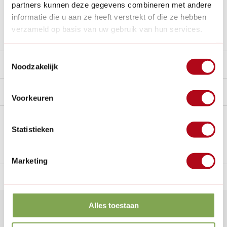
partners kunnen deze gegevens combineren met andere
Nieuw:
Haal je bestelling in Wilnis bij ons op!
informatie die u aan ze heeft verstrekt of die ze hebben
verzameld op basis van uw gebruik van hun services.
Stel een vraag over dit product
Toestemmingsselectie
Beschrijving
Noodzakelijk
Reviews
10/10
Voorkeuren
Handig voor erbij
Statistieken
Marketing
n Nederland.*
14
dagen bedenktijd
Al
28 jaar
de tuinspecialist
voo
Alles toestaan
Klantenservice
nu geopend