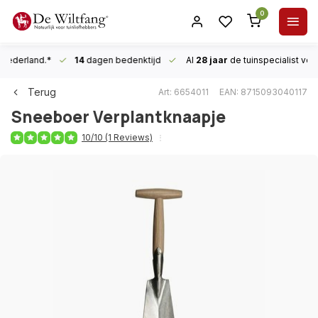
0
n Nederland.*
14
dagen bedenktijd
Al
28 jaar
de tuinspecialist
voor
Terug
Art: 6654011
EAN: 8715093040117
Sneeboer
Verplantknaapje
10/10 (1 Reviews)