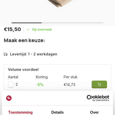
€15,50
Op voorraad
Maak een keuze:
Levertijd: 1 - 2 werkdagen
Volume voordeel
Aantal
Korting
Per stuk
2
-5%
€14,73
Set van 2 stuks thermovliesdoeken beschermt grotere
tuinplanten effectief tegen winterse elementen zoals vorst,
wind en sneeuw met een gewicht van 50 gram.
Lees meer
Toestemming
Details
Over