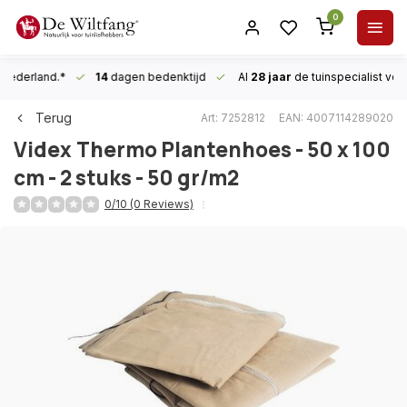
0
n Nederland.*
14
dagen bedenktijd
Al
28 jaar
de tuinspecialist
voor
Terug
Art: 7252812
EAN: 4007114289020
Videx
Thermo Plantenhoes - 50 x 100
cm - 2 stuks - 50 gr/m2
0/10 (0 Reviews)