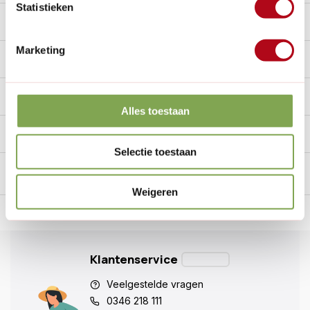
Statistieken
Beschrijving
Marketing
Reviews
0/10
Specificaties
Alles toestaan
Handig voor erbij
Selectie toestaan
Weigeren
n Nederland.*
14
dagen bedenktijd
Al
28 jaar
de tuinspecialist
voo
Klantenservice
Veelgestelde vragen
0346 218 111