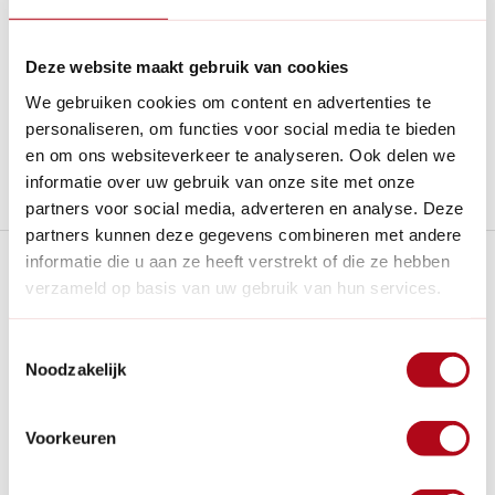
Betaal achteraf met Riverty.
Gratis verzenden
vanaf € 60 in België en Nederland.*
Deze website maakt gebruik van cookies
14
dagen bedenktijd
We gebruiken cookies om content en advertenties te
Al
28 jaar
de tuinspecialist voor tuinliefhebbers
personaliseren, om functies voor social media te bieden
Nieuw:
Haal je bestelling in Wilnis bij ons op!
en om ons websiteverkeer te analyseren. Ook delen we
informatie over uw gebruik van onze site met onze
Stel een vraag over dit product
partners voor social media, adverteren en analyse. Deze
partners kunnen deze gegevens combineren met andere
Plus- en minpunten
informatie die u aan ze heeft verstrekt of die ze hebben
verzameld op basis van uw gebruik van hun services.
Bescherm jouw tuinplanten tegen vorst, wind en sneeuw.
Toestemmingsselectie
Eenvoudig te installeren en effectieve bescherming.
Noodzakelijk
Laat licht en vocht door voor gezonde groei.
Niet geschikt voor planten groter dan 50 cm diameter en
Voorkeuren
100 cm hoogte.