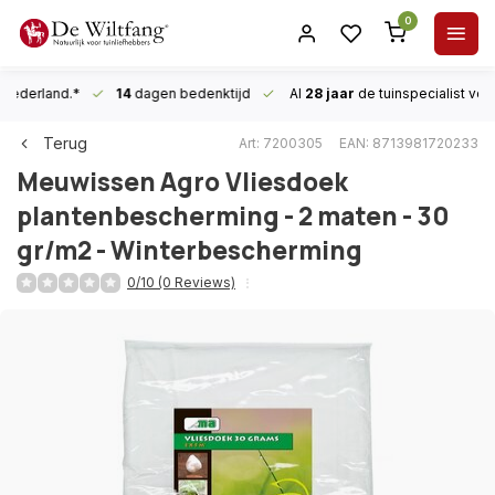
0
n Nederland.*
14
dagen bedenktijd
Al
28 jaar
de tuinspecialist
voor
Terug
Art: 7200305
EAN: 8713981720233
Meuwissen Agro
Vliesdoek
plantenbescherming - 2 maten - 30
gr/m2 - Winterbescherming
0/10 (0 Reviews)