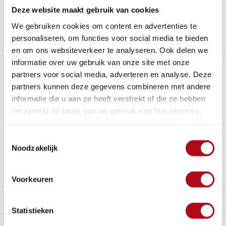
Al
28 jaar
de tuinspecialist voor tuinliefhebbers
Deze website maakt gebruik van cookies
Nieuw:
Haal je bestelling in Wilnis bij ons op!
We gebruiken cookies om content en advertenties te
Stel een vraag over dit product
personaliseren, om functies voor social media te bieden
en om ons websiteverkeer te analyseren. Ook delen we
informatie over uw gebruik van onze site met onze
Plus- en minpunten
partners voor social media, adverteren en analyse. Deze
partners kunnen deze gegevens combineren met andere
Herbruikbaar en veelzijdig, ideaal voor het beschermen
informatie die u aan ze heeft verstrekt of die ze hebben
van planten, gewassen, zaailingen, bloemen en struiken.
verzameld op basis van uw gebruik van hun services.
Verkrijgbaar in twee handige maten: 2 x 5 meter of 2 x 10
meter
Toestemmingsselectie
Stevig genoeg, namelijk 30 gr/m2.
Noodzakelijk
Niet geschikt voor extreme weersomstandigheden.
Voorkeuren
Beschrijving
Statistieken