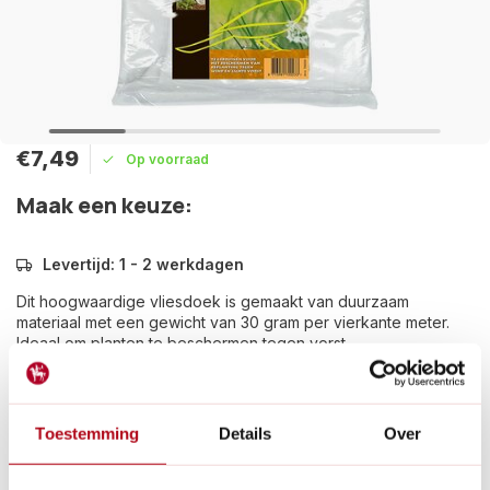
€7,49
Op voorraad
Maak een keuze:
Levertijd: 1 - 2 werkdagen
Dit hoogwaardige vliesdoek is gemaakt van duurzaam
materiaal met een gewicht van 30 gram per vierkante meter.
Ideaal om planten te beschermen tegen vorst.
Lees meer
Betaal achteraf met Riverty.
Toestemming
Details
Over
Gratis verzenden
vanaf € 60 in België en Nederland.*
14
dagen bedenktijd