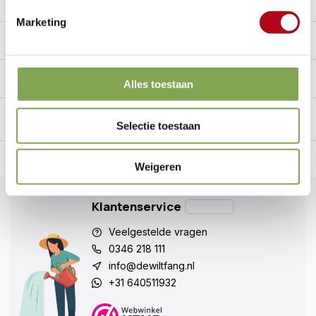
Reviews
0/10
Marketing
Specificaties
Handig voor erbij
Alles toestaan
Selectie toestaan
n Nederland.*
14
dagen bedenktijd
Al
28 jaar
de tuinspecialist
voo
Weigeren
Klantenservice
Veelgestelde vragen
0346 218 111
info@dewiltfang.nl
+31 640511932