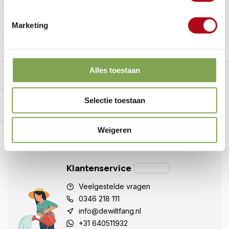
Reviews
2/10
Marketing
Specificaties
Alles toestaan
Handig voor erbij
Selectie toestaan
Weigeren
n Nederland.*
14
dagen bedenktijd
Al
28 jaar
de tuinspecialist
voo
Klantenservice
Veelgestelde vragen
0346 218 111
info@dewiltfang.nl
+31 640511932