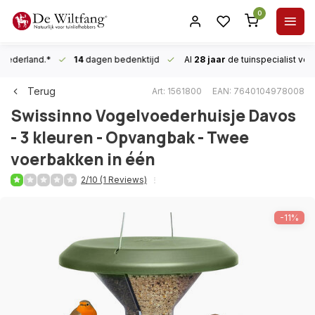
0
n Nederland.*
14
dagen bedenktijd
Al
28 jaar
de tuinspecialist
voor
Terug
Art: 1561800
EAN: 7640104978008
Swissinno
Vogelvoederhuisje Davos
- 3 kleuren - Opvangbak - Twee
voerbakken in één
2/10 (1 Reviews)
-11%