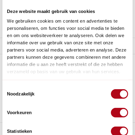
Al
28 jaar
de tuinspecialist voor tuinliefhebbers
Deze website maakt gebruik van cookies
Nieuw:
Haal je bestelling in Wilnis bij ons op!
We gebruiken cookies om content en advertenties te
Stel een vraag over dit product
personaliseren, om functies voor social media te bieden
en om ons websiteverkeer te analyseren. Ook delen we
informatie over uw gebruik van onze site met onze
Product video
partners voor social media, adverteren en analyse. Deze
partners kunnen deze gegevens combineren met andere
Plus- en minpunten
informatie die u aan ze heeft verstrekt of die ze hebben
verzameld op basis van uw gebruik van hun services.
Opvangbak voorkomt morsen van voer.
Flexibele ophangopties met bijgeleverde draad.
Toestemmingsselectie
Noodzakelijk
Schoon en hygiënisch, jaarrond buiten gebruik.
Grote vogels kunnen er ook bij.
Voorkeuren
Beschrijving
Statistieken