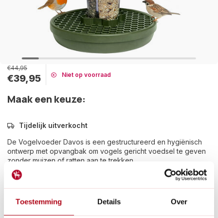
€44,95
Niet op voorraad
€39,95
Maak een keuze:
Tijdelijk uitverkocht
De Vogelvoeder Davos is een gestructureerd en hygiënisch
ontwerp met opvangbak om vogels gericht voedsel te geven
zonder muizen of ratten aan te trekken.
Lees meer
Betaal achteraf met Riverty.
Toestemming
Details
Over
Gratis verzenden
vanaf € 60 in België en Nederland.*
14
dagen bedenktijd