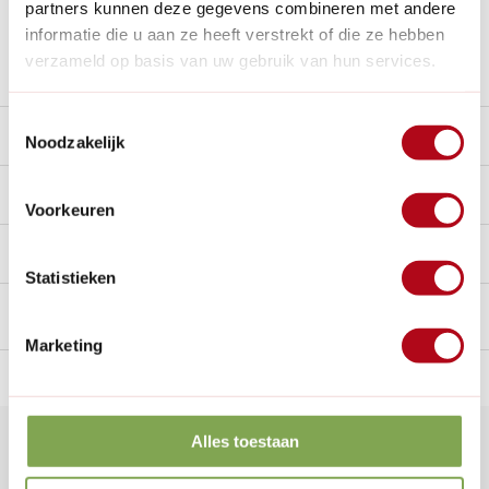
partners kunnen deze gegevens combineren met andere
Nieuw:
Haal je bestelling in Wilnis bij ons op!
informatie die u aan ze heeft verstrekt of die ze hebben
verzameld op basis van uw gebruik van hun services.
Stel een vraag over dit product
Toestemmingsselectie
Beschrijving
Noodzakelijk
Reviews
0/10
Voorkeuren
Handig voor erbij
Statistieken
Marketing
n Nederland.*
14
dagen bedenktijd
Al
28 jaar
de tuinspecialist
voo
Alles toestaan
Klantenservice