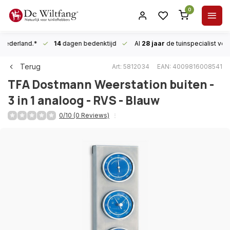
0
n Nederland.*
14
dagen bedenktijd
Al
28 jaar
de tuinspecialist
voor
Terug
Art: 5812034
EAN: 4009816008541
TFA Dostmann
Weerstation buiten -
3 in 1 analoog - RVS - Blauw
0/10 (0 Reviews)