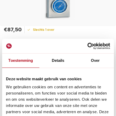
€87,50
Slechts 1 over
Maak een keuze:
Levertijd: 1 - 2 werkdagen
Gratis verzending
Toestemming
Details
Over
Dit weerstation is gemaakt van hoogwaardig edelstaal en heeft
een 3-in-1 functie met een barometer, hygrometer en
thermometer.
Deze website maakt gebruik van cookies
Lees meer
We gebruiken cookies om content en advertenties te
personaliseren, om functies voor social media te bieden
Betaal achteraf met Riverty.
en om ons websiteverkeer te analyseren. Ook delen we
Gratis verzenden
vanaf € 60 in België en Nederland.*
informatie over uw gebruik van onze site met onze
14
dagen bedenktijd
partners voor social media, adverteren en analyse. Deze
Al
28 jaar
de tuinspecialist voor tuinliefhebbers