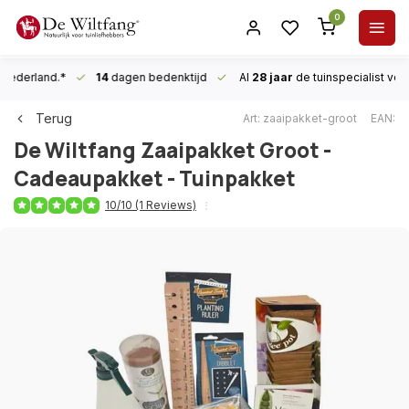
0
n Nederland.*
14
dagen bedenktijd
Al
28 jaar
de tuinspecialist
voor
Terug
Art: zaaipakket-groot
EAN:
De Wiltfang
Zaaipakket Groot -
Cadeaupakket - Tuinpakket
10/10 (1 Reviews)