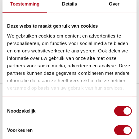
Toestemming
Details
Over
Vraag offerte aan
Deze website maakt gebruik van cookies
Betaal achteraf met Riverty.
We gebruiken cookies om content en advertenties te
Gratis verzenden
vanaf € 60 in België en Nederland.*
personaliseren, om functies voor social media te bieden
14
dagen bedenktijd
en om ons websiteverkeer te analyseren. Ook delen we
Al
28 jaar
de tuinspecialist voor tuinliefhebbers
informatie over uw gebruik van onze site met onze
Nieuw:
Haal je bestelling in Wilnis bij ons op!
partners voor social media, adverteren en analyse. Deze
Stel een vraag over dit product
partners kunnen deze gegevens combineren met andere
informatie die u aan ze heeft verstrekt of die ze hebben
verzameld op basis van uw gebruik van hun services.
Plus- en minpunten
Toestemmingsselectie
Het zaaipakket is perfect als cadeau voor vrienden,
Noodzakelijk
familie of collega's.
Dit cadeaupakket bevat alles wat je nodig hebt om je
eigen bloeiende tuin te creëren.
Voorkeuren
Een compleet cadeaupakket speciaal samengesteld.