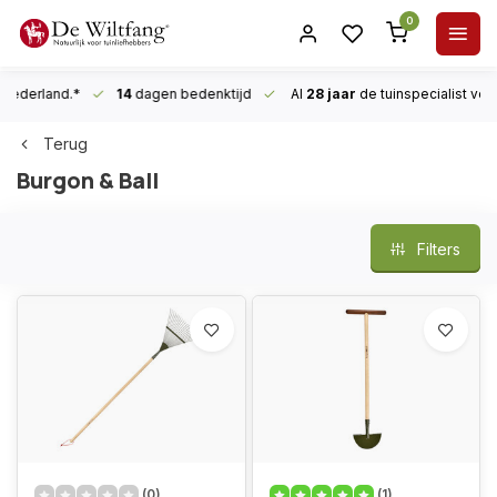
0
n Nederland.*
14
dagen bedenktijd
Al
28 jaar
de tuinspecialist
voor
Terug
Burgon & Ball
Filters
(0)
(1)