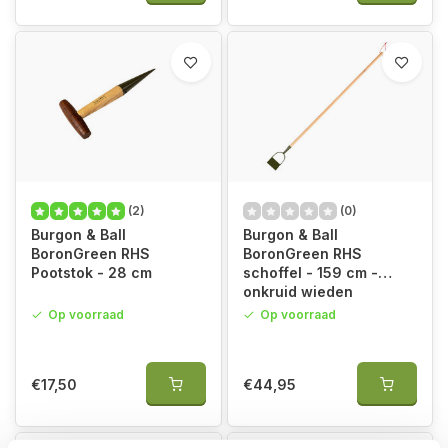
(2)
(0)
Burgon & Ball
Burgon & Ball
BoronGreen RHS
BoronGreen RHS
Pootstok - 28 cm
schoffel - 159 cm -
onkruid wieden
Op voorraad
Op voorraad
€17,50
€44,95