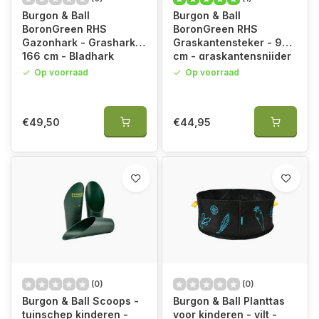
Burgon & Ball
Burgon & Ball
BoronGreen RHS
BoronGreen RHS
Gazonhark - Grashark -
Graskantensteker - 95
166 cm - Bladhark
cm - graskantensnijder
Op voorraad
Op voorraad
€49,50
€44,95
(0)
(0)
Burgon & Ball Scoops -
Burgon & Ball Planttas
tuinschep kinderen -
voor kinderen - vilt -