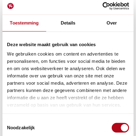
Toestemming
Details
Over
Deze website maakt gebruik van cookies
(0)
(1)
We gebruiken cookies om content en advertenties te
Burgon & Ball RHS
Burgon & Ball RHS
personaliseren, om functies voor social media te bieden
Kinderspade - voor
Tuinhark - 14 Tanden -
en om ons websiteverkeer te analyseren. Ook delen we
kinderen - 86 cm
RVS
informatie over uw gebruik van onze site met onze
Op voorraad
Op voorraad
partners voor social media, adverteren en analyse. Deze
partners kunnen deze gegevens combineren met andere
informatie die u aan ze heeft verstrekt of die ze hebben
€50,95
€51,50
verzameld op basis van uw gebruik van hun services.
Toestemmingsselectie
Noodzakelijk