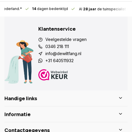
n Nederland.*
14
dagen bedenktijd
Al
28 jaar
de tuinspecialist
voo
Klantenservice
Veelgestelde vragen
0346 218 111
info@dewiltfang.nl
+31 640511932
Handige links
Informatie
Contactgegevens