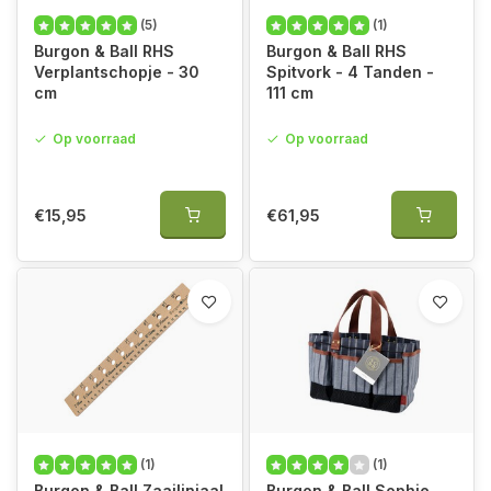
(5)
(1)
Burgon & Ball RHS
Burgon & Ball RHS
Verplantschopje - 30
Spitvork - 4 Tanden -
cm
111 cm
Op voorraad
Op voorraad
€15,95
€61,95
(1)
(1)
Burgon & Ball Zaailiniaal
Burgon & Ball Sophie